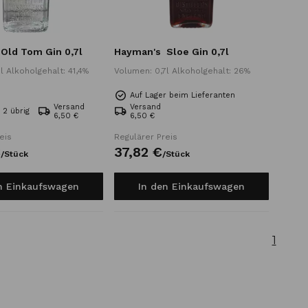
Old Tom Gin 0,7l
Hayman's
Sloe Gin 0,7l
l Alkoholgehalt: 41,4%
Volumen: 0,7l Alkoholgehalt: 26%
Auf Lager beim Lieferanten
Versand
Versand
 2 übrig
6,50 €
6,50 €
eis
Regulärer Preis
€
37,
82
€
/
Stück
/
Stück
n Einkaufswagen
In den Einkaufswagen
1