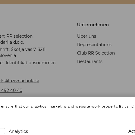
Unternehmen
: RR selection,
Über uns
darila d.o.o.
Representations
ift: Škofja vas 7, 3211
Club RR Selection
Slovenia
Restaurants
er-Identifikationsnummer:
kskluzivnadarila.si
 492 40 40
ensure that our analytics, marketing and website work properly. By using
Ac
Analytics