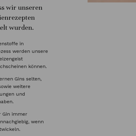
ss wir unseren
ienrezepten
kelt wurden.
nstoffe in
ozess werden unsere
eizengeist
rchscheinen können.
ernen Gins selten,
sowie weitere
nungen und
haben.
er Gin immer
nnachgiebig, wenn
twickeln.