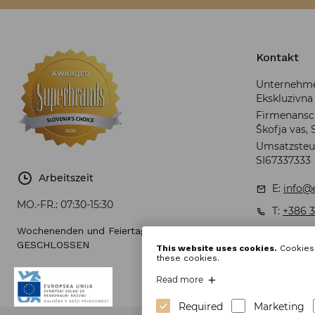
Kontakt
Unternehmen
Ekskluzivna 
Firmenanschr
Škofja vas, 
Umsatzsteu
SI67337333
Arbeitszeit
E:
info@e
MO.-FR.:
07:30-15:30
T:
+386 3
Wochenenden und Feiertage:
GESCHLOSSEN
This website uses cookies.
Cookies 
these cookies.
Read more
Required
Marketing