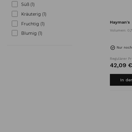
Süß (1)
Kräuterig (1)
Hayman's
Fruchtig (1)
Volumen: 0,7
Blumig (1)
Nur noch
Regulärer Pr
42,
09
In de