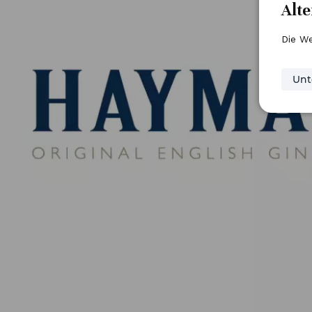
Alt
Die We
Unt