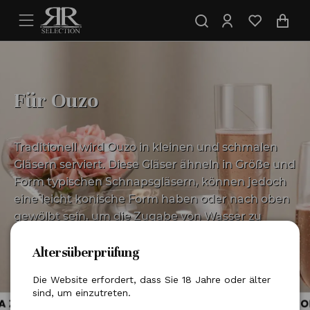
Für Ouzo
Traditionell wird Ouzo in kleinen und schmalen
Gläsern serviert. Diese Gläser ähneln in Größe und
Form typischen Schnapsgläsern, können jedoch
eine leicht konische Form haben oder nach oben
gewölbt sein, um die Zugabe von Wasser zu
ermöglichen. Ouzo-Gläser bestehen in der Regel
Altersüberprüfung
aus Glas, können aber auch aus Keramik oder
anderen Materialien bestehen. Sie sind oft mit
Die Website erfordert, dass Sie 18 Jahre oder älter
traditionellen griechischen Motiven wie blauen
sind, um einzutreten.
und weißen Motiven oder Bildern des Meeres