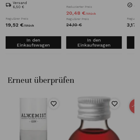
Mini 
Versand
Auf
6,50 €
Reduzierter Preis
20,
48
€
/
Stück
Regulärer Preis
Reguläre
Regulärer Preis
19,
52
€
3,
17
24,
10
€
/
Stück
In den
In den
Einkaufswagen
Einkaufswagen
Erneut überprüfen
-15