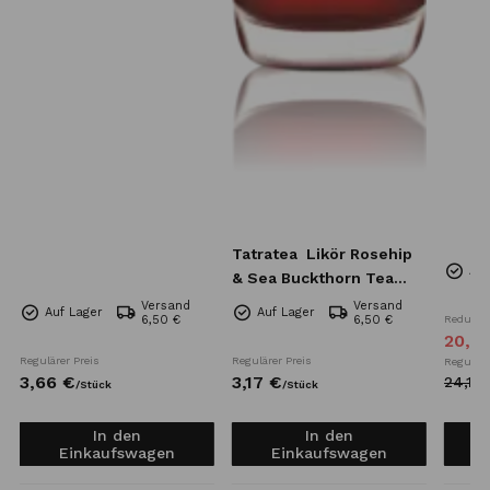
Tatratea
Likör Rosehip
Auf
& Sea Buckthorn Tea
Mini 57% 0,04l
Versand
Versand
Auf Lager
Auf Lager
6,50 €
6,50 €
Reduzier
20,
4
Regulärer Preis
Regulärer Preis
Reguläre
3,
66
€
3,
17
€
24,
10
/
Stück
/
Stück
In den
In den
Einkaufswagen
Einkaufswagen