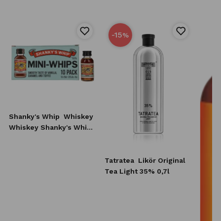
-15
%
Shanky's Whip
Whiskey
Whiskey Shanky's Whip
10x20 ml
Tatratea
Likör Original
Tea Light 35% 0,7l