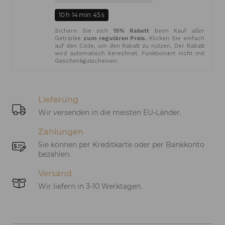
10
h
14
min
45
s
Sichern Sie sich
15% Rabatt
beim Kauf aller
Getränke
zum regulären Preis.
Klicken Sie einfach
auf den Code, um den Rabatt zu nutzen. Der Rabatt
wird automatisch berechnet. Funktioniert nicht mit
Geschenkgutscheinen.
Lieferung
Wir versenden in die meisten EU-Länder.
Zahlungen
Sie können per Kreditkarte oder per Bankkonto
bezahlen.
Versand
Wir liefern in 3-10 Werktagen.