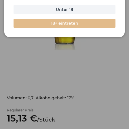
Unter 18
18+ eintreten
Volumen: 0,7l Alkoholgehalt: 17%
Regulärer Preis
15,
13
€
/
Stück