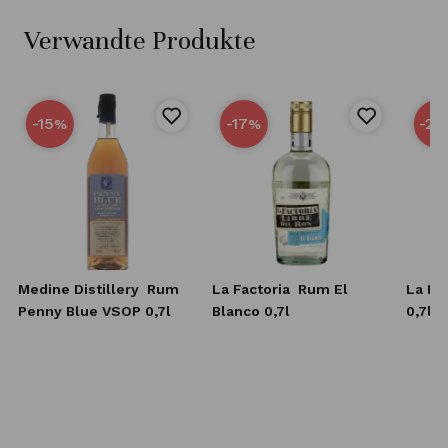
Verwandte Produkte
-15
-17
-25
%
%
Medine Distillery
Rum
La Factoria
Rum El
La Fa
Penny Blue VSOP 0,7l
Blanco 0,7l
0,7l