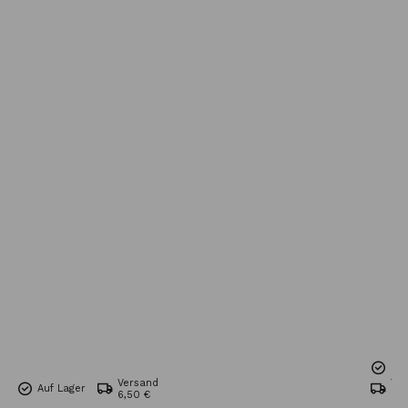
Nur
Versand
Ve
Auf Lager
6,50 €
6,5