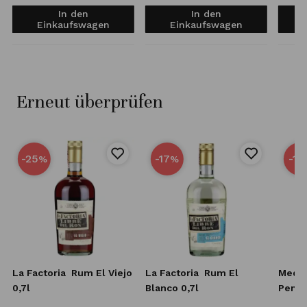
In den
In den
Einkaufswagen
Einkaufswagen
Erneut überprüfen
-25
-17
-15
%
%
d
La Factoria
Rum El Viejo
La Factoria
Rum El
Medin
r
0,7l
Blanco 0,7l
Penny