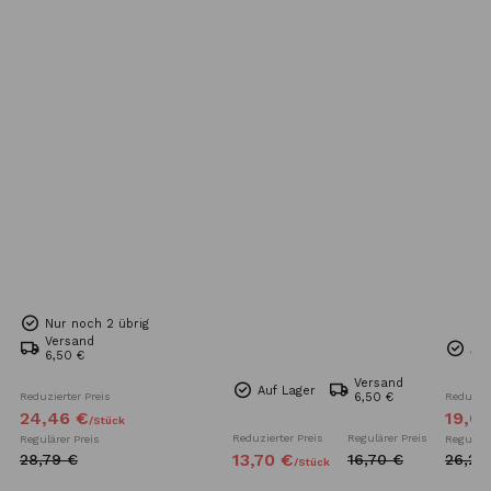
Nur noch 2 übrig
Versand
Auf
6,50 €
Versand
Auf Lager
Reduzierter Preis
6,50 €
Reduzier
24,
46
€
19,
6
/
Stück
Reduzierter Preis
Regulärer Preis
Regulärer Preis
Reguläre
13,
70
€
28,
79
€
16,
70
€
26,
23
/
Stück