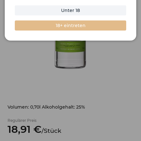
Unter 18
18+ eintreten
Volumen: 0,70l Alkoholgehalt: 25%
Regulärer Preis
18,
91
€
/
Stück