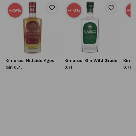
-39
-40
-40
%
%
Kimerud
Hillside Aged
Kimerud
Gin Wild Grade
Kime
Gin 0,7l
0,7l
0,7l