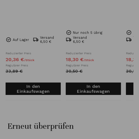
Nur noch 5 übrig
Nur
Versand
Versand
Ve
Auf Lager
6,50 €
6,50 €
6,5
Reduzierter Preis
Reduzierter Preis
Reduzier
20,
36
€
18,
30
€
18,
30
/
Stück
/
Stück
Regulärer Preis
Regulärer Preis
Reguläre
33,
89
€
30,
50
€
30,
50
In den
In den
Einkaufswagen
Einkaufswagen
Erneut überprüfen