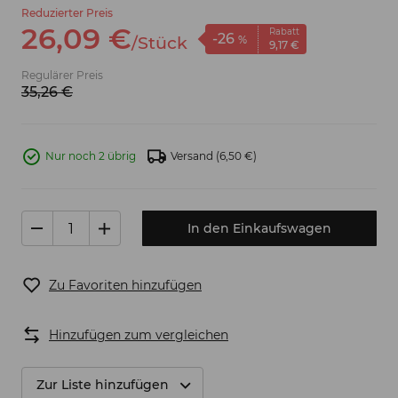
Reduzierter Preis
26,
09
€
Rabatt
-26
/
Stück
%
9,
17
€
Regulärer Preis
35,
26
€
Nur noch 2 übrig
Versand
(6,50 €)
In den Einkaufswagen
Zu Favoriten hinzufügen
Hinzufügen zum vergleichen
Zur Liste hinzufügen