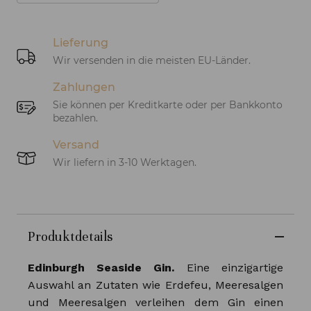
Lieferung
Wir versenden in die meisten EU-Länder.
Zahlungen
Sie können per Kreditkarte oder per Bankkonto
bezahlen.
Versand
Wir liefern in 3-10 Werktagen.
Produktdetails
Edinburgh Seaside Gin.
Eine einzigartige
Auswahl an Zutaten wie Erdefeu, Meeresalgen
und Meeresalgen verleihen dem Gin einen