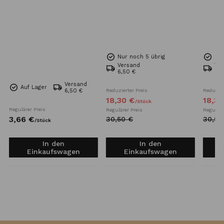
Nur noch 5 übrig
Nur
Versand
Ve
6,50 €
6,5
Versand
Auf Lager
6,50 €
Reduzierter Preis
Reduzier
18,
30
€
18,
30
/
Stück
Regulärer Preis
Regulärer Preis
Reguläre
3,
66
€
30,
50
€
30,
50
/
Stück
In den
In den
Einkaufswagen
Einkaufswagen