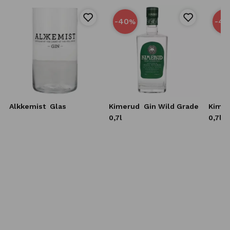
-40
-40
%
Alkkemist
Glas
Kimerud
Gin Wild Grade
Kime
0,7l
0,7l