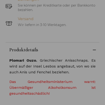
Sie können per Kreditkarte oder per Bankkonto
bezahlen.
Versand
Wir liefern in 3-10 Werktagen.
Produktdetails
Plomari Ouzo.
Griechischer Anisschnaps. Es
wird auf der Insel Lesbos angebaut, von wo sie
auch Anis und Fenchel beziehen.
Das Gesundheitsministerium warnt:
Übermäßiger Alkoholkonsum ist
gesundheitsschädlich!