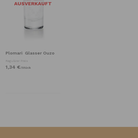
AUSVERKAUFT
Plomari
Glasser Ouzo
Regulärer Preis
1,
34
€
/
Stück