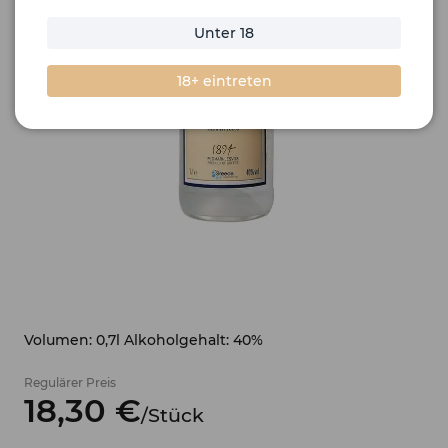
Unter 18
18+ eintreten
Volumen: 0,7l Alkoholgehalt: 40%
Regulärer Preis
18,
30
€
/
Stück