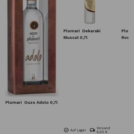
Plomari
Dekaraki
Ploma
Muscat 0,7l
Rodit
Plomari
Ouzo Adolo 0,7l
Versand
Auf Lager
6,50 €