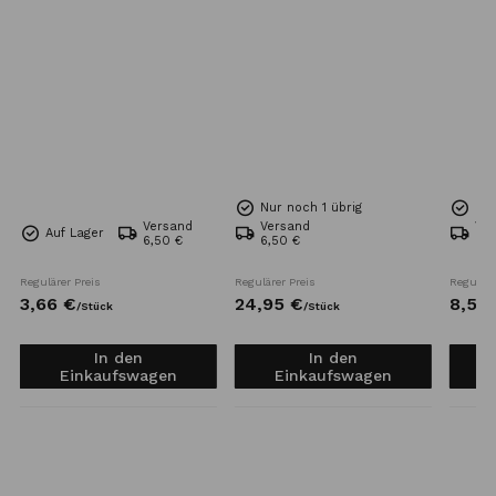
Nur noch 1 übrig
Nur
Versand
Versand
Ve
Auf Lager
6,50 €
6,50 €
6,5
Regulärer Preis
Regulärer Preis
Reguläre
3,
66
€
24,
95
€
8,
54
/
Stück
/
Stück
In den
In den
Einkaufswagen
Einkaufswagen