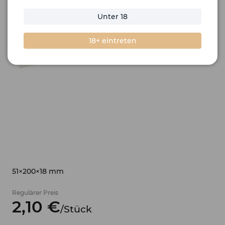
Unter 18
18+ eintreten
51×200×18 mm
Regulärer Preis
2,
10
€
/
Stück