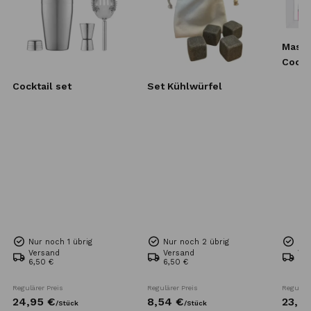
Mass
Cockt
Cocktail set
Set Kühlwürfel
Nur noch 1 übrig
Nur noch 2 übrig
Nur
Versand
Versand
Ve
6,50 €
6,50 €
6,5
Regulärer Preis
Regulärer Preis
Reguläre
24,
95
€
8,
54
€
23,
51
/
Stück
/
Stück