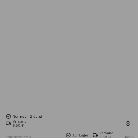
Nur noch 2 übrig
Versand
Auf
6,50 €
Versand
Auf Lager
Reduzierter Preis
6,50 €
Reduzier