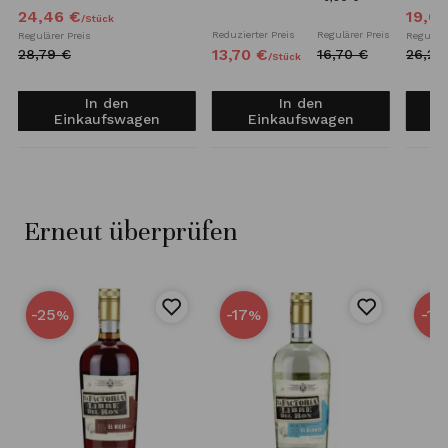
24,
46
€
19,
6
/
Stück
Reduzierter Preis
Regulärer Preis
Regulärer Preis
Reguläre
13,
70
€
28,
79
€
16,
70
€
26,
23
/
Stück
In den
In den
Einkaufswagen
Einkaufswagen
Erneut überprüfen
-25
-17
-15
%
%