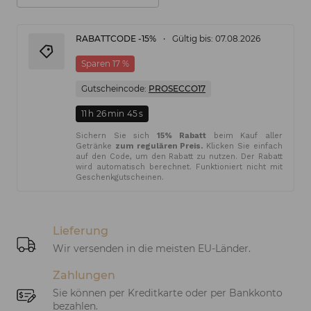
RABATTCODE -15%
Gültig bis: 07.08.2026
Sparen 17 %
Gutscheincode:
PROSECCO17
11
h
26
min
45
s
Sichern Sie sich
15% Rabatt
beim Kauf aller
Getränke
zum regulären Preis.
Klicken Sie einfach
auf den Code, um den Rabatt zu nutzen. Der Rabatt
wird automatisch berechnet. Funktioniert nicht mit
Geschenkgutscheinen.
Lieferung
Wir versenden in die meisten EU-Länder.
Zahlungen
Sie können per Kreditkarte oder per Bankkonto
bezahlen.