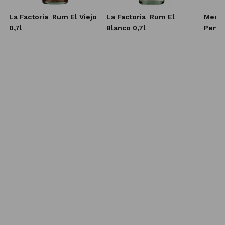
La Factoria
Rum El Viejo
La Factoria
Rum El
Medin
0,7l
Blanco 0,7l
Penny