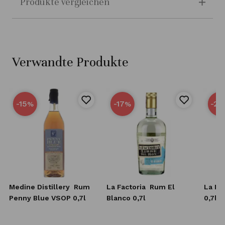
Produkte vergleichen
Verwandte Produkte
-15
-17
-25
%
%
Medine Distillery
Rum
La Factoria
Rum El
La Fa
Penny Blue VSOP 0,7l
Blanco 0,7l
0,7l