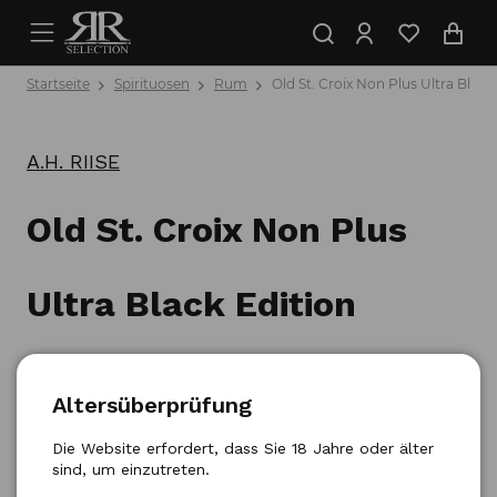
Startseite
Spirituosen
Rum
Old St. Croix Non Plus Ultra Black 
A.H. RIISE
Old St. Croix Non Plus
Ultra Black Edition
Superior Spirit Drink 0,7l
Altersüberprüfung
Produktnummer: 5744005060670
Die Website erfordert, dass Sie 18 Jahre oder älter
sind, um einzutreten.