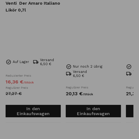
Venti
Der Amaro Italiano
Likör 0,7l
Versand
Auf Lager
6,50 €
Nur noch 2 übrig
Nur
Versand
Ve
Reduzierter Preis
6,50 €
6,5
16,
36
€
/
Stück
Regulärer Preis
Reguläre
Regulärer Preis
20,
13
€
21,
35
27,
27
€
/
Stück
In den
In den
Einkaufswagen
Einkaufswagen