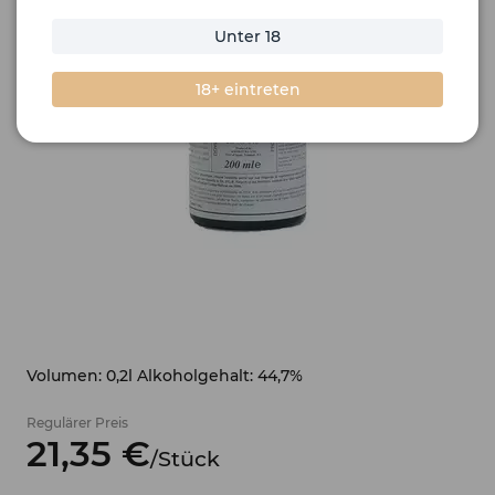
Unter 18
18+ eintreten
Volumen: 0,2l Alkoholgehalt: 44,7%
Regulärer Preis
21,
35
€
/
Stück