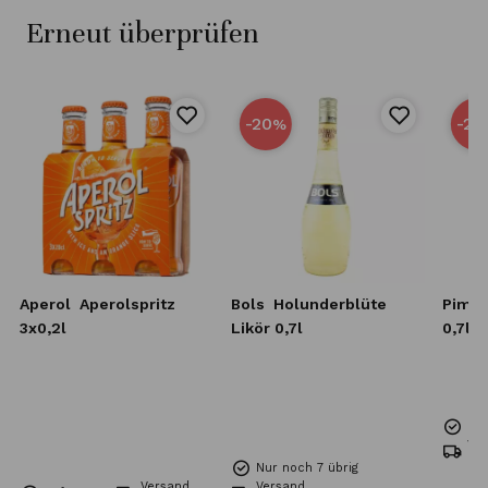
Erneut überprüfen
-20
-25
%
Aperol
Aperolspritz
Bols
Holunderblüte
Pimm
3x0,2l
Likör 0,7l
0,7l
Nur
Ve
6,5
Nur noch 7 übrig
Versand
Versand