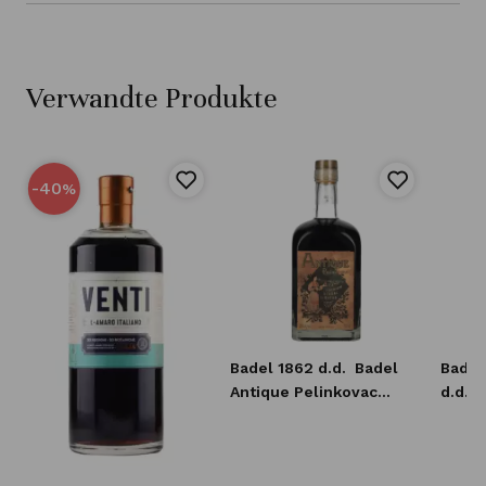
Verwandte Produkte
-40
%
Badel 1862 d.d.
Badel
Badel
Antique Pelinkovac
d.d.
P
Premium Herbal Likor
Kräute
0,7l