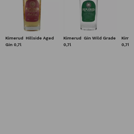
Kimerud
Hillside Aged
Kimerud
Gin Wild Grade
Kime
Gin 0,7l
0,7l
0,7l