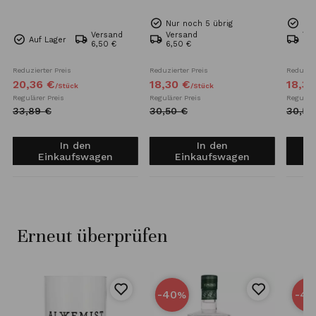
Nur noch 5 übrig
Nur
Versand
Versand
Ve
Auf Lager
6,50 €
6,50 €
6,5
Reduzierter Preis
Reduzierter Preis
Reduzier
20,
36
€
18,
30
€
18,
30
/
Stück
/
Stück
Regulärer Preis
Regulärer Preis
Reguläre
33,
89
€
30,
50
€
30,
50
In den
In den
Einkaufswagen
Einkaufswagen
Erneut überprüfen
-40
-40
%