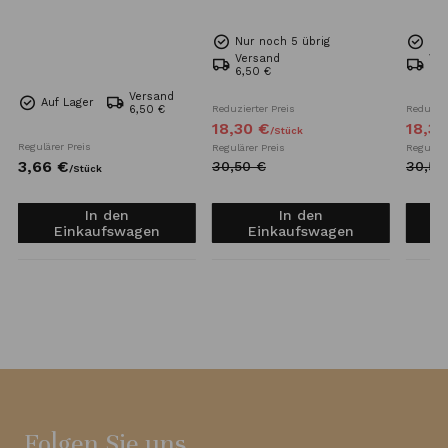
Nur noch 5 übrig
Nur
Versand
Ve
6,50 €
6,5
Versand
Auf Lager
6,50 €
Reduzierter Preis
Reduzier
18,
30
€
18,
30
/
Stück
Regulärer Preis
Regulärer Preis
Reguläre
3,
66
€
30,
50
€
30,
50
/
Stück
In den
In den
Einkaufswagen
Einkaufswagen
Folgen Sie uns