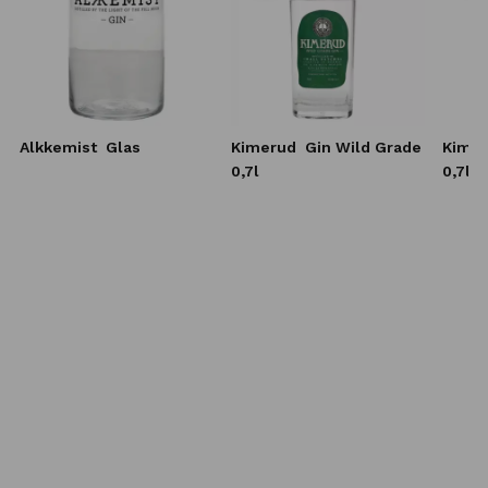
Alkkemist
Glas
Kimerud
Gin Wild Grade
Kime
0,7l
0,7l