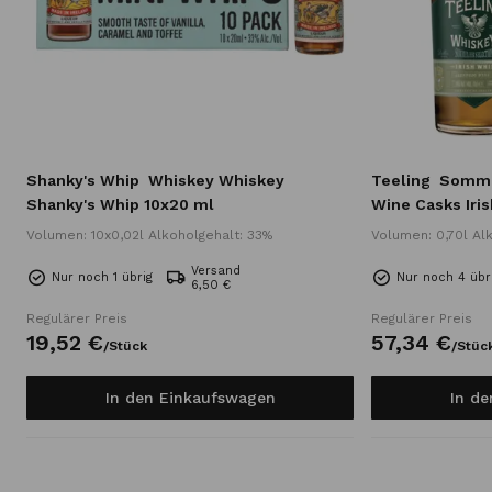
y
Shanky's Whip
Whiskey Whiskey
Teeling
Sommel
Shanky's Whip 10x20 ml
Wine Casks Iris
Volumen: 10x0,02l Alkoholgehalt: 33%
Volumen: 0,70l Al
Versand
Nur noch 1 übrig
Nur noch 4 übr
6,50 €
Regulärer Preis
Regulärer Preis
19,
52
€
57,
34
€
/
Stück
/
Stüc
In den Einkaufswagen
In d