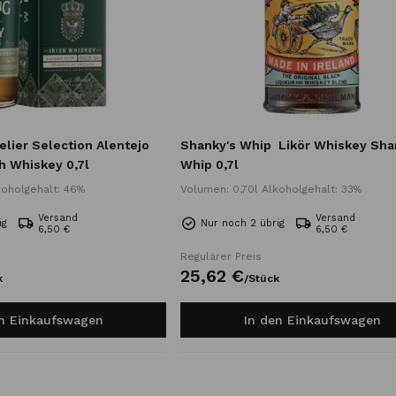
ier Selection Alentejo
Shanky's Whip
Likör Whiskey Sha
h Whiskey 0,7l
Whip 0,7l
koholgehalt: 46%
Volumen: 0,70l Alkoholgehalt: 33%
Versand
Versand
ig
Nur noch 2 übrig
6,50 €
6,50 €
Regulärer Preis
25,
62
€
k
/
Stück
en Einkaufswagen
In den Einkaufswagen