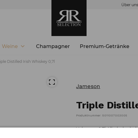
Über un
Weine
Champagner
Premium-Getränke
iple Distilled Irish Whiskey 0,7l
Jameson
Triple Distil
Produktnummer: 5011007003005
Volumen: 0,7l Alkoholgehal