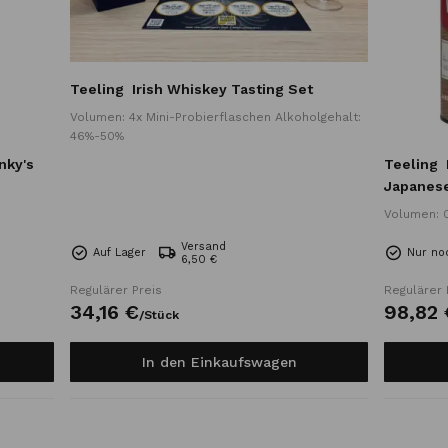
Teeling
Irish Whiskey Tasting Set
Volumen: 4x Mini-Probierflaschen Alkoholgehalt:
46%-50%
nky's
Teeling
Japanese
Volumen: 0
Versand
Auf Lager
Nur no
6,50 €
Regulärer Preis
Regulärer 
34,
16
€
98,
82
/
Stück
In den Einkaufswagen