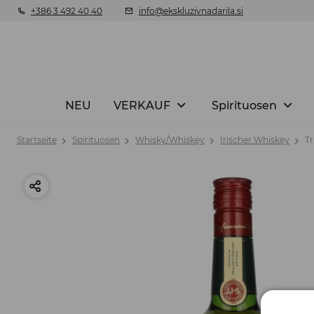
+386 3 492 40 40
info@ekskluzivnadarila.si
NEU
VERKAUF
Spirituosen
Startseite
Spirituosen
Whisky/Whiskey
Irischer Whiskey
Tr