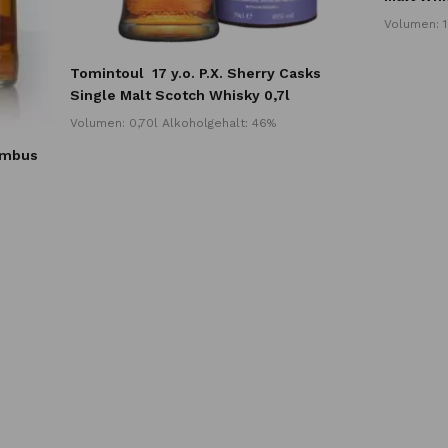
Volumen: 1
Tomintoul
17 y.o. P.X. Sherry Casks
Single Malt Scotch Whisky 0,7l
Volumen: 0,70l Alkoholgehalt: 46%
ambus