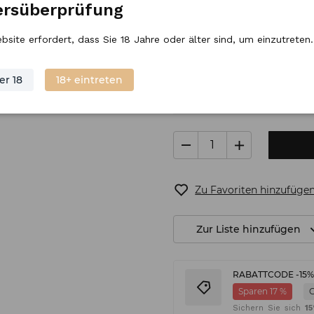
ersüberprüfung
Regulärer Preis
28,
06
€
/
Stück
bsite erfordert, dass Sie 18 Jahre oder älter sind, um einzutreten.
er 18
18+ eintreten
Nur noch 4 übrig
V
Zu Favoriten hinzufüge
Zur Liste hinzufügen
RABATTCODE -15
Sparen 17 %
Sichern Sie sich
1