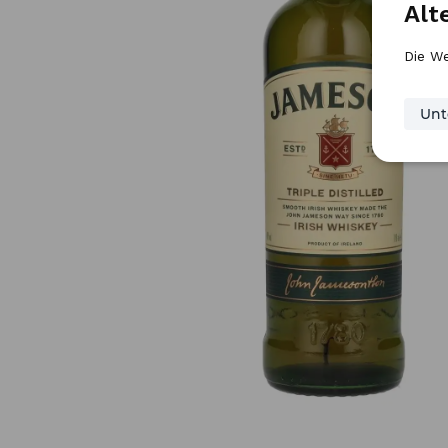
Alt
Die We
Unt