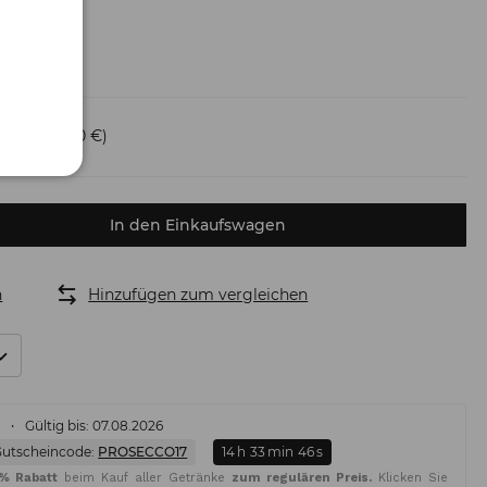
ersand
(6,50 €)
In den Einkaufswagen
n
Hinzufügen zum vergleichen
%
Gültig bis: 07.08.2026
Gutscheincode:
PROSECCO17
14
h
33
min
44
s
5% Rabatt
beim Kauf aller Getränke
zum regulären Preis.
Klicken Sie