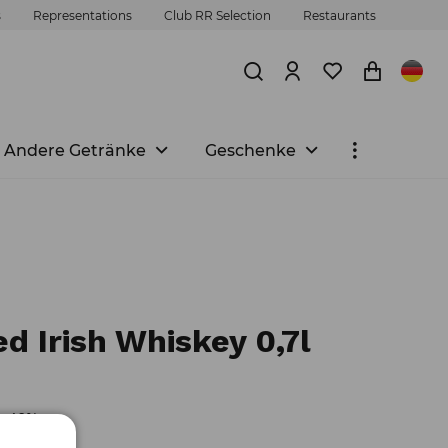
s
Representations
Club RR Selection
Restaurants
Andere Getränke
Geschenke
led Irish Whiskey 0,7l
t: 40%