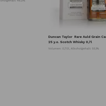
koholgehalt: 46,5%
Duncan Taylor
Rare Auld Grain C
25 y.o. Scotch Whisky 0,7l
Volumen: 0,70l, Alkoholgehalt: 55,1%