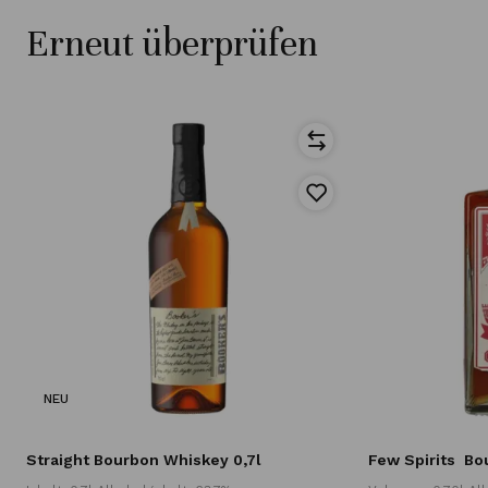
Erneut überprüfen
NEU
t
Straight Bourbon Whiskey 0,7l
Few Spirits
Bo