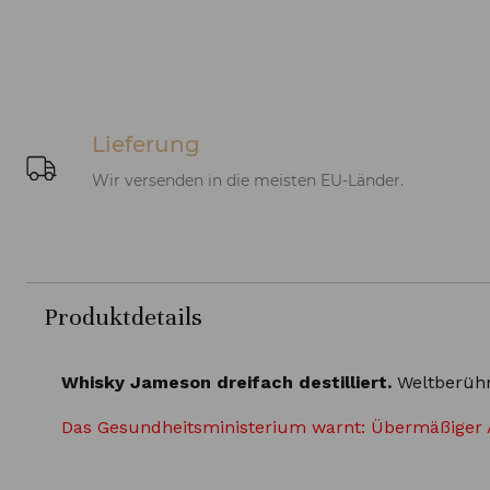
Lieferung
Wir versenden in die meisten EU-Länder.
Produktdetails
Whisky Jameson dreifach destilliert.
Weltberühm
Das Gesundheitsministerium warnt: Übermäßiger 