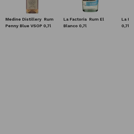
Medine Distillery
Rum
La Factoria
Rum El
La Fa
Penny Blue VSOP 0,7l
Blanco 0,7l
0,7l