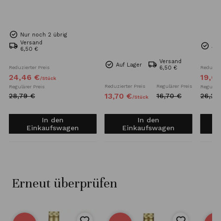
Nur noch 2 übrig
Versand
Auf
6,50 €
Versand
Auf Lager
Reduzierter Preis
6,50 €
Reduzier
24,
46
€
19,
6
/
Stück
Reduzierter Preis
Regulärer Preis
Regulärer Preis
Reguläre
13,
70
€
28,
79
€
16,
70
€
26,
23
/
Stück
In den
In den
Einkaufswagen
Einkaufswagen
Erneut überprüfen