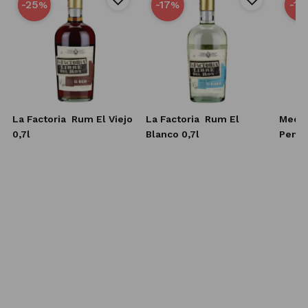
-25
-17
-15
%
%
d
La Factoria
Rum El Viejo
La Factoria
Rum El
Medin
r
0,7l
Blanco 0,7l
Penny