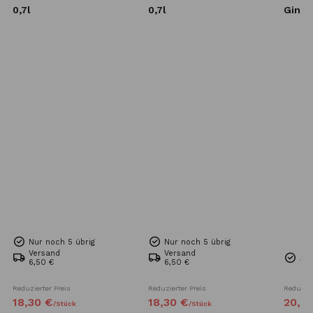
0,7l
0,7l
Gin 0,
Nur noch 5 übrig
Nur noch 5 übrig
Versand
Versand
Auf
6,50 €
6,50 €
Reduzierter Preis
Reduzierter Preis
Reduzier
18,
30
€
18,
30
€
20,
3
/
Stück
/
Stück