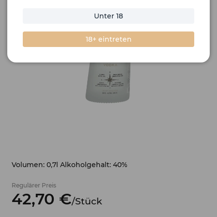
Unter 18
18+ eintreten
Volumen: 0,7l Alkoholgehalt: 40%
Regulärer Preis
42,
70
€
/
Stück