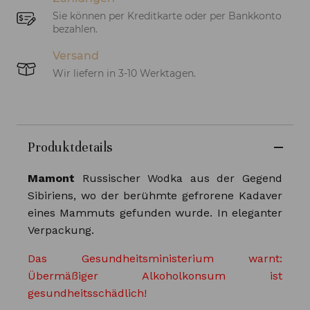
Sie können per Kreditkarte oder per Bankkonto
bezahlen.
Versand
Wir liefern in 3-10 Werktagen.
Produktdetails
Mamont
Russischer Wodka aus der Gegend
Sibiriens, wo der berühmte gefrorene Kadaver
eines Mammuts gefunden wurde. In eleganter
Verpackung.
Das Gesundheitsministerium warnt:
Übermäßiger Alkoholkonsum ist
gesundheitsschädlich!