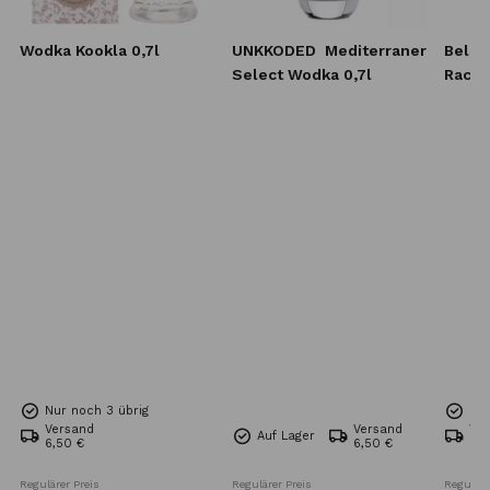
Wodka Kookla 0,7l
UNKKODED
Mediterraner
Belug
Select Wodka 0,7l
Racin
Vodka
Nur noch 3 übrig
Nur
Versand
Versand
Ve
Auf Lager
6,50 €
6,50 €
6,5
Regulärer Preis
Regulärer Preis
Reguläre