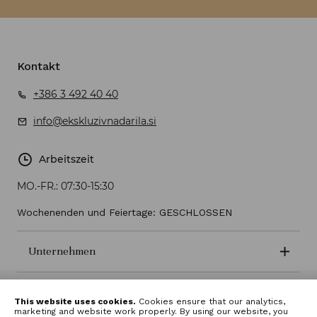
Kontakt
+386 3 492 40 40
info@ekskluzivnadarila.si
Arbeitszeit
MO.-FR.:
07:30-15:30
Wochenenden und Feiertage: GESCHLOSSEN
Unternehmen
Geschäftsbedingungen
This website uses cookies.
Cookies ensure that our analytics,
marketing and website work properly. By using our website, you