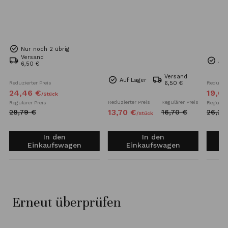
Nur noch 2 übrig
Versand
Auf
6,50 €
Versand
Auf Lager
Reduzierter Preis
6,50 €
Reduzier
24,
46
€
19,
6
/
Stück
Reduzierter Preis
Regulärer Preis
Regulärer Preis
Reguläre
13,
70
€
28,
79
€
16,
70
€
26,
23
/
Stück
In den
In den
Einkaufswagen
Einkaufswagen
Erneut überprüfen