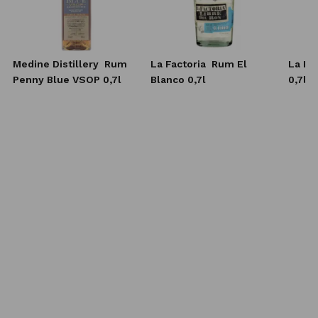
Medine Distillery
Rum
La Factoria
Rum El
La Fa
Penny Blue VSOP 0,7l
Blanco 0,7l
0,7l