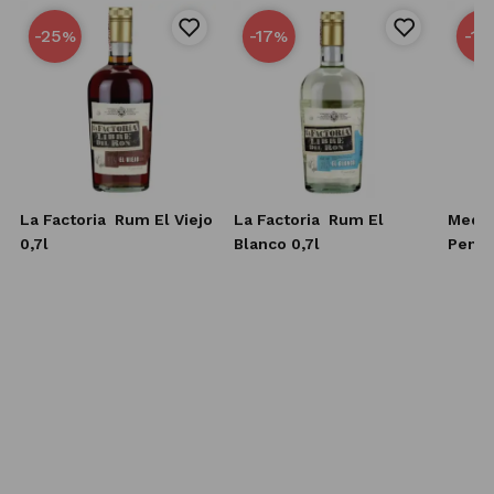
-25
-17
-15
%
%
d
La Factoria
Rum El Viejo
La Factoria
Rum El
Medin
r
0,7l
Blanco 0,7l
Penny