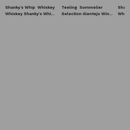
Shanky's Whip
Whiskey
Teeling
Sommelier
Shank
Whiskey Shanky's Whip
Selection Alentejo Wine
Whisk
10x20 ml
Casks Irish Whiskey 0,7l
0,7l