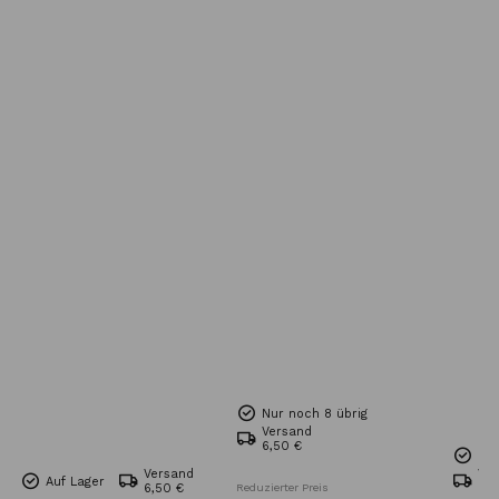
Nur noch 8 übrig
Versand
6,50 €
Nur
Versand
Ve
Auf Lager
6,50 €
Reduzierter Preis
Kos