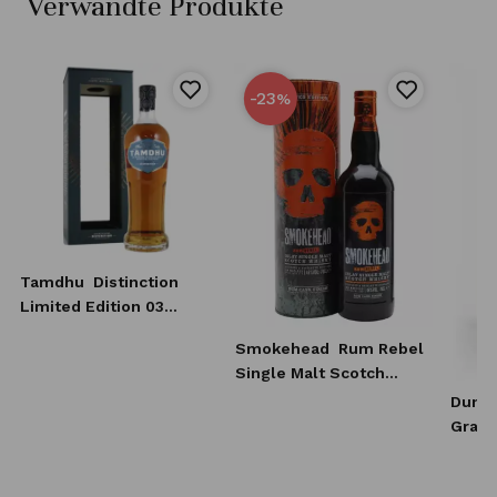
Verwandte Produkte
-23
%
Tamdhu
Distinction
Limited Edition 03
Whisky 0,7l
Smokehead
Rum Rebel
Single Malt Scotch
Whisky 0,7l
Dunca
Grain
Scotc