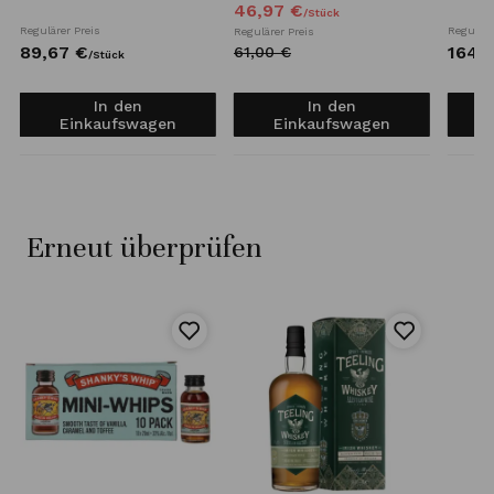
46,
97
€
/
Stück
Regulärer Preis
Reguläre
Regulärer Preis
89,
67
€
164,
7
61,
00
€
/
Stück
In den
In den
Einkaufswagen
Einkaufswagen
Erneut überprüfen