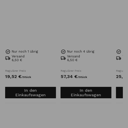
Nur noch 1 übrig
Nur noch 4 übrig
Nur
Versand
Versand
Ve
6,50 €
6,50 €
6,5
Regulärer Preis
Regulärer Preis
Reguläre
19,
52
€
57,
34
€
25,
6
/
Stück
/
Stück
In den
In den
Einkaufswagen
Einkaufswagen