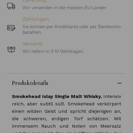
Lieferung
Wir versenden in die meisten EU-Länder.
Zahlungen
Sie können per Kreditkarte oder per Bankkonto
bezahlen.
Versand
Wir liefern in 3-10 Werktagen.
Produktdetails
Smokehead Islay Single Malt Whisky.
Intensiv
reich, aber subtil süß. Smokehead verkörpert
einen wilden Geist und spricht diejenigen an,
die schweren, erdigen Torf schätzen. Mit
immensem Rauch und Noten von Meersalz