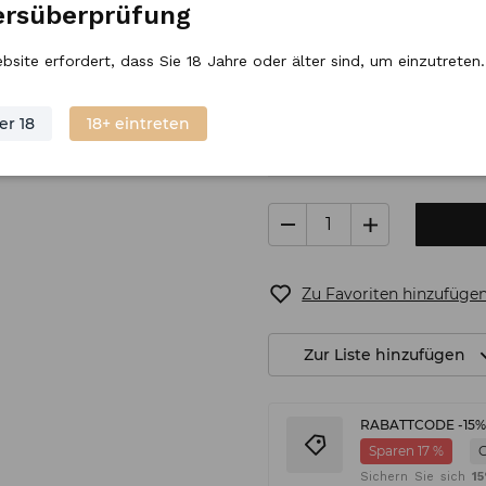
ersüberprüfung
Regulärer Preis
68,
93
€
/
Stück
bsite erfordert, dass Sie 18 Jahre oder älter sind, um einzutreten.
er 18
18+ eintreten
Nur noch 5 übrig
V
Zu Favoriten hinzufüge
Zur Liste hinzufügen
RABATTCODE -15
Sparen 17 %
Sichern Sie sich
1