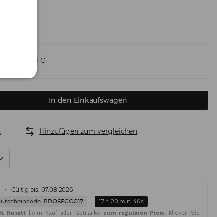
ersand
(6,50 €)
In den Einkaufswagen
n
Hinzufügen zum vergleichen
%
Gültig bis: 07.08.2026
Gutscheincode:
PROSECCO17
17
h
20
min
45
s
5% Rabatt
beim Kauf aller Getränke
zum regulären Preis.
Klicken Sie