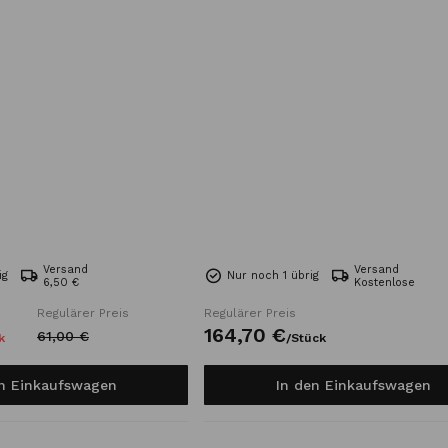
Versand
Versand
ig
Nur noch 1 übrig
6,50 €
Kostenlose
Regulärer Preis
Regulärer Preis
164,
70
€
61,
00
€
k
/
Stück
en Einkaufswagen
In den Einkaufswagen