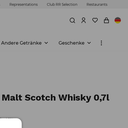
s
Representations
Club RR Selection
Restaurants
Andere Getränke
Geschenke
e Malt Scotch Whisky 0,7l
lt: 46%