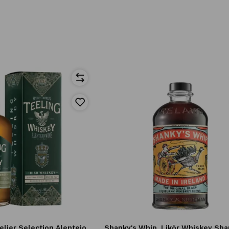
ier Selection Alentejo
Shanky's Whip
Likör Whiskey Sha