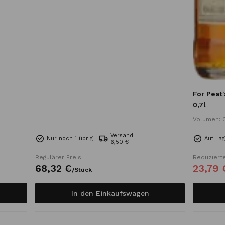
For Peat
0,7l
Volumen: 0
Versand
Nur noch 1 übrig
Auf La
6,50 €
Regulärer Preis
Reduzierte
68,
32
€
23,
79
/
Stück
In den Einkaufswagen