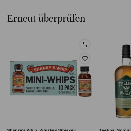
Erneut überprüfen
s
Shanky's Whip
Whiskey Whiskey
Teeling
Sommel