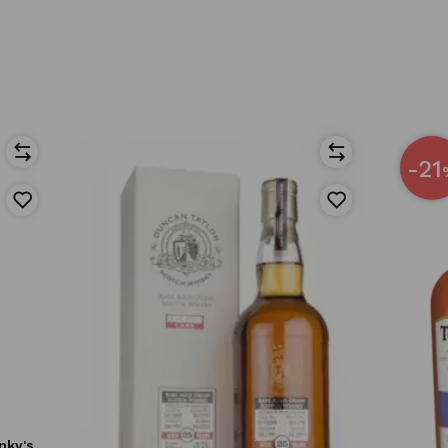
-21
nky's