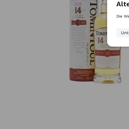
Alt
Die We
Unt