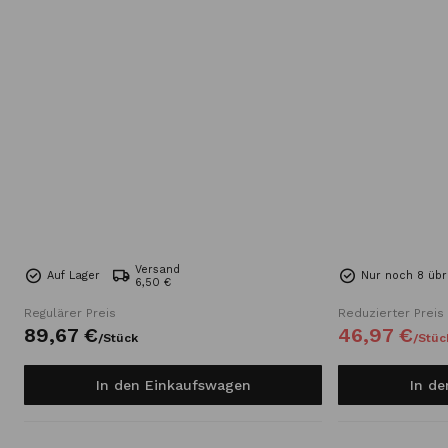
Versand
Auf Lager
Nur noch 8 übr
6,50 €
Regulärer Preis
Reduzierter Preis
89,
67
€
46,
97
€
/
Stück
/
Stüc
In den Einkaufswagen
In d