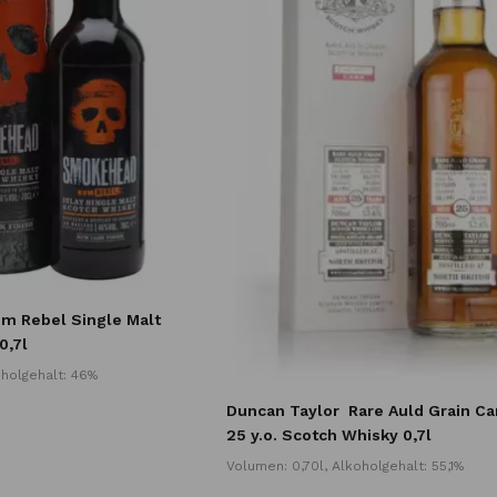
m Rebel Single Malt
0,7l
oholgehalt: 46%
Duncan Taylor
Rare Auld Grain C
25 y.o. Scotch Whisky 0,7l
Volumen: 0,70l, Alkoholgehalt: 55,1%