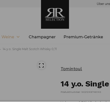
Über un
Weine
Champagner
Premium-Getränke
14 y.o. Single Malt Scotch Whisky 0,7l
Tomintoul
14 y.o. Singl
Produktnummer: 5021349746140
Volumen: 0,70l Alkoholgeha