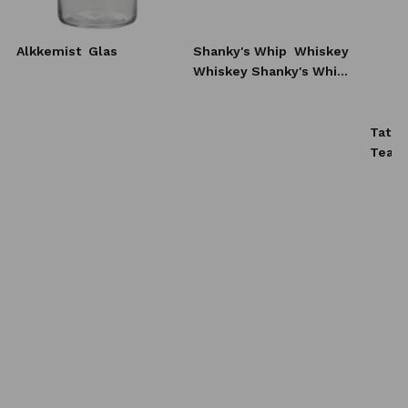
Alkkemist
Glas
Shanky's Whip
Whiskey
Whiskey Shanky's Whip
10x20 ml
Tatra
Tea L