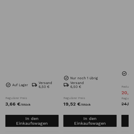
Auf
Nur noch 1 übrig
Versand
Versand
Auf Lager
6,50 €
6,50 €
Reduzier
20,
4
Regulärer Preis
Regulärer Preis
Reguläre
3,
66
€
19,
52
€
24,
10
/
Stück
/
Stück
In den
In den
Einkaufswagen
Einkaufswagen