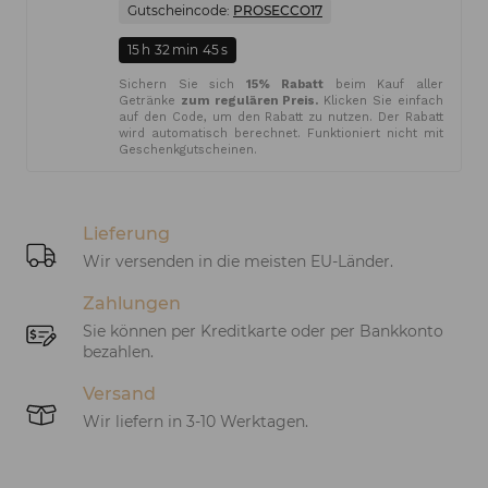
Gutscheincode:
PROSECCO17
15
h
32
min
45
s
Sichern Sie sich
15% Rabatt
beim Kauf aller
Getränke
zum regulären Preis.
Klicken Sie einfach
auf den Code, um den Rabatt zu nutzen. Der Rabatt
wird automatisch berechnet. Funktioniert nicht mit
Geschenkgutscheinen.
Lieferung
Wir versenden in die meisten EU-Länder.
Zahlungen
Sie können per Kreditkarte oder per Bankkonto
bezahlen.
Versand
Wir liefern in 3-10 Werktagen.