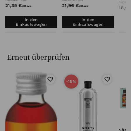
Reguläre
21,
35
€
21,
96
€
/
Stück
/
Stück
18,
91
In den
In den
Einkaufswagen
Einkaufswagen
Erneut überprüfen
-15
%
Shank