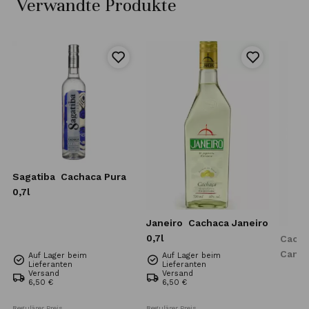
Verwandte Produkte
A
Sagatiba
Cachaca Pura
0,7l
Janeiro
Cachaca Janeiro
0,7l
Cacha
Cane S
Auf Lager beim
Auf Lager beim
Lieferanten
Lieferanten
Versand
Versand
6,50 €
6,50 €
Regulärer Preis
Regulärer Preis