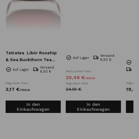
Tatratea
Likör Rosehip
Versand
Auf Lager
& Sea Buckthorn Tea
6,50 €
Nur
Mini 57% 0,04l
Versand
Ve
Auf Lager
6,50 €
Reduzierter Preis
6,5
20,
48
€
/
Stück
Regulärer Preis
Reguläre
Regulärer Preis
3,
17
€
19,
52
24,
10
€
/
Stück
In den
In den
Einkaufswagen
Einkaufswagen