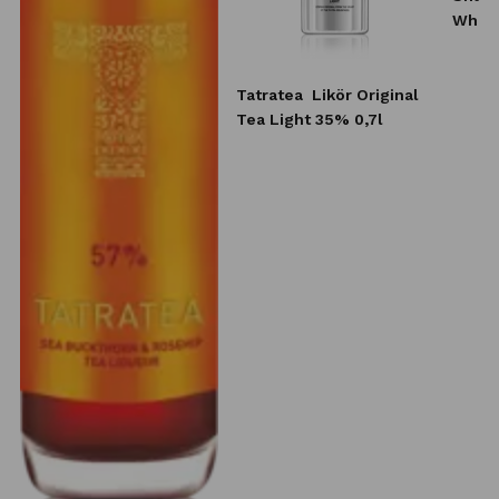
Whisk
10x20
Tatratea
Likör Original
Tea Light 35% 0,7l