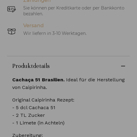
Zahlungen
Sie können per Kreditkarte oder per Bankkonto
bezahlen.
Versand
Wir liefern in 3-10 Werktagen.
Produktdetails
Cachaça 51 Brasilien.
Ideal für die Herstellung
von Caipirinha.
Original Caipirinha Rezept:
- 5 dcl Cachaca 51
- 2 TL Zucker
- 1 Limete (in Achteln)
Zubereitung: