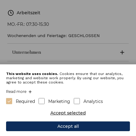
Arbeitszeit
MO.-FR.:
07:30-15:30
Wochenenden und Feiertage: GESCHLOSSEN
Unternehmen
Geschäftsbedingungen
This website uses cookies.
Cookies ensure that our analytics,
marketing and website work properly. By using our website, you
agree to accept these cookies.
Read more
Required
Marketing
Analytics
Accept selected
Accept all
Webdesign: Sitexo.com