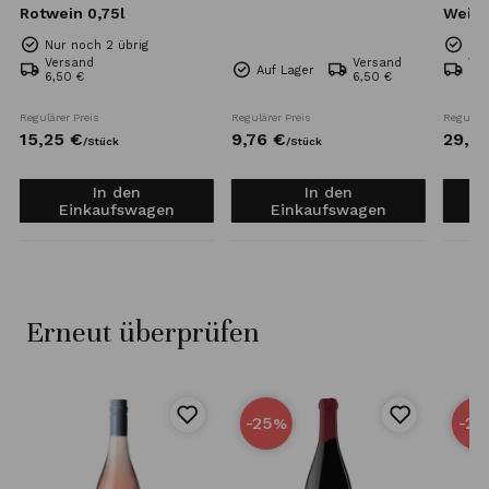
Rotwein 0,75l
Wein,
Nur noch 2 übrig
Nur
Versand
Versand
Ve
Auf Lager
6,50 €
6,50 €
6,5
Regulärer Preis
Regulärer Preis
Reguläre
15,
25
€
9,
76
€
29,
2
/
Stück
/
Stück
In den
In den
Einkaufswagen
Einkaufswagen
Erneut überprüfen
-25
-22
%