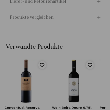
Liefer- und Retourenartikel
Produkte vergleichen
Verwandte Produkte
Conventual Reserva
Wein Beira Douro 0,75l
Porta