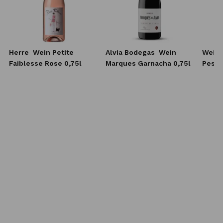
s
Herre
Wein Petite
Alvia Bodegas
Wein
Wein 
Faiblesse Rose 0,75l
Marques Garnacha 0,75l
Pessa
Grand