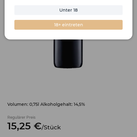
Unter 18
18+ eintreten
Volumen: 0,75l Alkoholgehalt: 14,5%
Regulärer Preis
15,
25
€
/
Stück