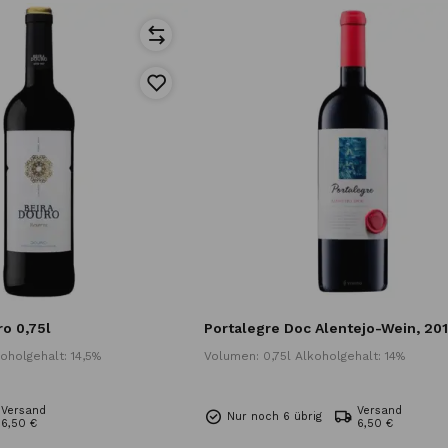
o 0,75l
Portalegre Doc Alentejo-Wein, 20
oholgehalt: 14,5%
Volumen: 0,75l Alkoholgehalt: 14%
Versand
Versand
Nur noch 6 übrig
6,50 €
6,50 €