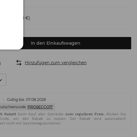
ersand
(6,50 €)
In den Einkaufswagen
n
Hinzufügen zum vergleichen
%
Gültig bis: 07.08.2026
Gutscheincode:
PROSECCO17
5% Rabatt
beim Kauf aller Getränke
zum regulären Preis.
Klicken Sie
Code, um den Rabatt zu nutzen. Der Rabatt wird automatisch
iert nicht mit Geschenkgutscheinen.