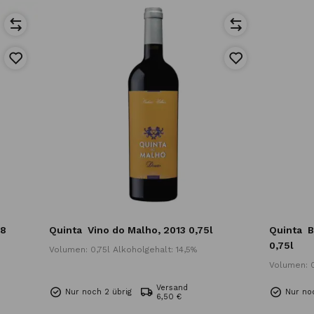
18
Quinta
Vino do Malho, 2013 0,75l
Quinta
B
0,75l
Volumen: 0,75l Alkoholgehalt: 14,5%
Volumen: 0
Versand
Nur noch 2 übrig
Nur no
6,50 €