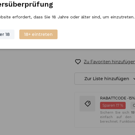
ersüberprüfung
bsite erfordert, dass Sie 18 Jahre oder älter sind, um einzutreten.
Nur noch 6 übrig
V
er 18
18+ eintreten
Zu Favoriten hinzufüge
Zur Liste hinzufügen
RABATTCODE -15
Sparen 17 %
Sichern Sie sich
1
einfach auf den 
berechnet. Funktion