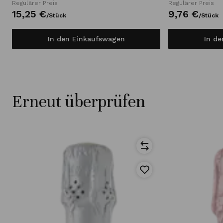
Regulärer Preis
Regulärer Preis
15,
25
€
9,
76
€
/
Stück
/
Stück
In den Einkaufswagen
In d
Erneut überprüfen