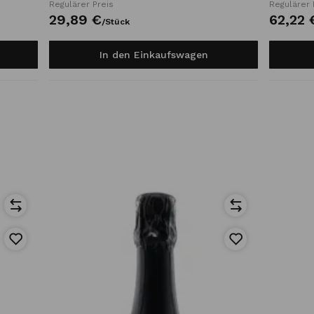
Regulärer Preis
Regulärer 
29,
89
€
62,
22
/
Stück
In den Einkaufswagen