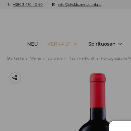
+386 3 492 40 40
info@ekskluzivnadarila.si
NEU
VERKAUF
Spirituosen
Startseite
Weine
Stillwein
Nach Herkunft
Portugiesische 