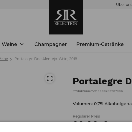
Über un
Weine
Champagner
Premium-Getränke
Weine
Portalegre Doc Alentejo-Wein, 2018
Portalegre D
Produktnummer: 5600759207306
Volumen: 0,75l Alkoholgehal
Regulärer Preis
29,
28
€
/
Stück