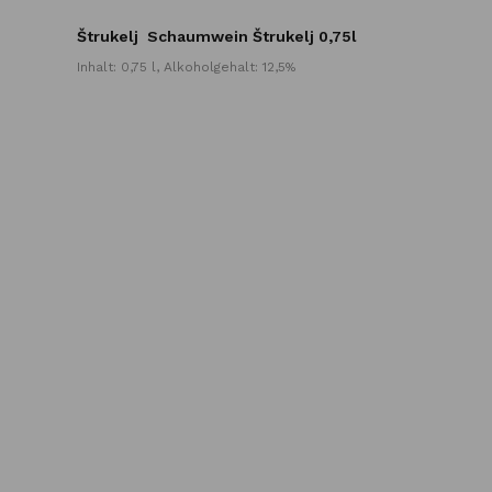
Štrukelj
Schaumwein Štrukelj 0,75l
Inhalt: 0,75 l, Alkoholgehalt: 12,5%