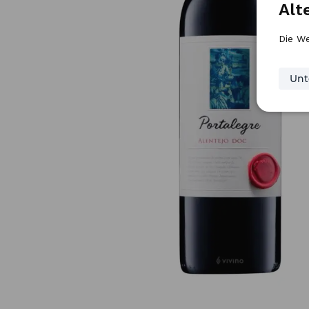
Alt
Die We
Unt