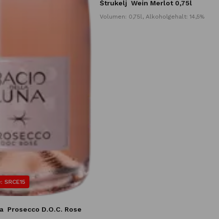
Štrukelj
Wein Merlot 0,75l
Volumen: 0,75l, Alkoholgehalt: 14,5%
: SRCE15
a
Prosecco D.O.C. Rose