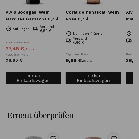
Alvia Bodegas
Wein
Coral de Penascal
Wein
Alvia
Marques Garnacha 0,75l
Rose 0,75l
Marqu
Versand
Auf Lager
6,50 €
Nur noch 4 übrig
Nur
Versand
Ve
Reduzierter Preis
6,50 €
6,5
27,
45
€
/
Stück
Regulärer Preis
Reguläre
Regulärer Preis
9,
99
€
36,
6
36,
60
€
/
Stück
In den
In den
Einkaufswagen
Einkaufswagen
Erneut überprüfen