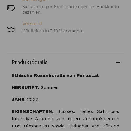
Sie können per Kreditkarte oder per Bankkonto
bezahlen.
Versand
Wir liefern in 3-10 Werktagen.
Produktdetails
Ethische Rosenkoralle von Penascal
HERKUNFT:
Spanien
JAHR
: 2022
EIGENSCHAFTEN
: Blasses, helles Satinrosa.
Intensive Aromen von roten Johannisbeeren
und Himbeeren sowie Steinobst wie Pfirsich