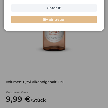
Unter 18
18+ eintreten
Volumen: 0,75l Alkoholgehalt: 12%
Regulärer Preis
9,
99
€
/
Stück