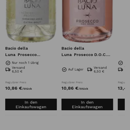
Bacio della
Bacio della
Luna
Prosecco
Luna
Prosecco D.O.C.
Superiore DOCG Extra
Rose Extra Dry 0,75l
Nur noch 1 übrig
Nur
Brut 0,75l
Versand
Versand
Ve
Auf Lager
6,50 €
6,50 €
6,5
Regulärer Preis
Regulärer Preis
Reguläre
10,
86
€
10,
86
€
13,
42
/
Stück
/
Stück
In den
In den
Einkaufswagen
Einkaufswagen