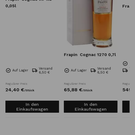
0,05l
Frapi
Frapin
Cognac 1270 0,7l
Nur
Versand
Versand
Ve
Auf Lager
Auf Lager
6,50 €
6,50 €
Kos
Regulärer Preis
Regulärer Preis
Reguläre
24,
40
€
65,
88
€
549,
/
Stück
/
Stück
In den
In den
Einkaufswagen
Einkaufswagen