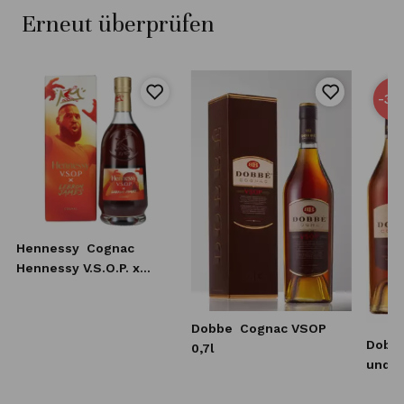
Erneut überprüfen
-32
Hennessy
Cognac
Hennessy V.S.O.P. x
Lebron James 0,7l
Dobbe
Cognac VSOP
Dobb
0,7l
und V