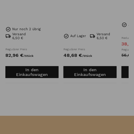
Auf
Nur noch 2 übrig
Versand
Versand
Auf Lager
6,50 €
6,50 €
Reduzier
38,
4
Regulärer Preis
Regulärer Preis
Reguläre
82,
96
€
48,
68
€
56,
68
/
Stück
/
Stück
In den
In den
Einkaufswagen
Einkaufswagen