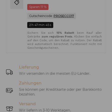
Sparen 17 %
Gutscheincode:
PROSECCO17
2
h
47
min
45
s
Sichern Sie sich
15% Rabatt
beim Kauf aller
Getränke
zum regulären Preis.
Klicken Sie einfach
auf den Code, um den Rabatt zu nutzen. Der Rabatt
wird automatisch berechnet. Funktioniert nicht mit
Geschenkgutscheinen.
Lieferung
Wir versenden in die meisten EU-Länder.
Zahlungen
Sie können per Kreditkarte oder per Bankkonto
bezahlen.
Versand
Wir liefern in 3-10 Werktagen.