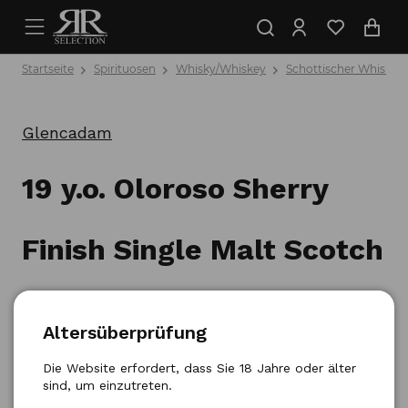
Startseite
Spirituosen
Whisky/Whiskey
Schottischer Whisky
Glencadam
19 y.o. Oloroso Sherry
Finish Single Malt Scotch
Whisky 0,7l
Altersüberprüfung
Produktnummer: 5021349702979
Die Website erfordert, dass Sie 18 Jahre oder älter
sind, um einzutreten.