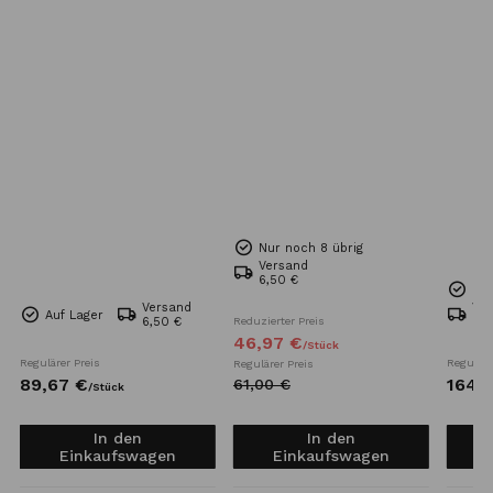
Nur noch 8 übrig
Versand
6,50 €
Nur
Versand
Ve
Auf Lager
6,50 €
Reduzierter Preis
Kos
46,
97
€
/
Stück
Regulärer Preis
Reguläre
Regulärer Preis
89,
67
€
164,
7
61,
00
€
/
Stück
In den
In den
Einkaufswagen
Einkaufswagen