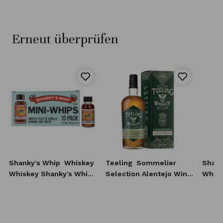
Erneut überprüfen
Shanky's Whip
Whiskey
Teeling
Sommelier
Shank
Whiskey Shanky's Whip
Selection Alentejo Wine
Whisk
10x20 ml
Casks Irish Whiskey 0,7l
0,7l