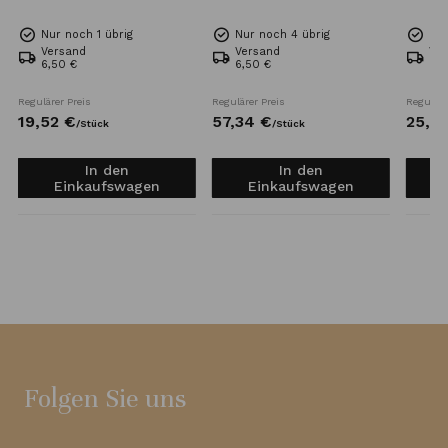
Nur noch 1 übrig
Nur noch 4 übrig
Nur
Versand
Versand
Ve
6,50 €
6,50 €
6,5
Regulärer Preis
Regulärer Preis
Reguläre
19,
52
€
57,
34
€
25,
6
/
Stück
/
Stück
In den
In den
Einkaufswagen
Einkaufswagen
Folgen Sie uns