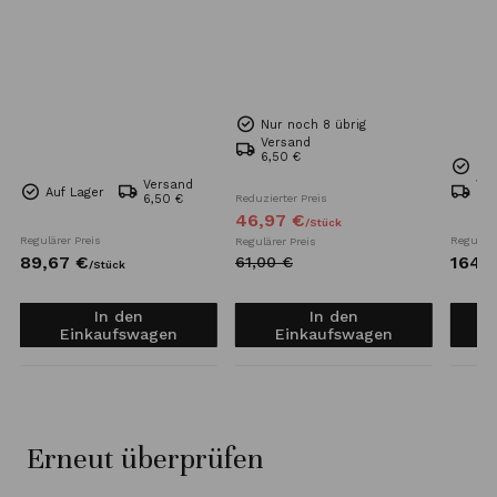
Nur noch 8 übrig
Versand
6,50 €
Nur
Versand
Ve
Auf Lager
6,50 €
Reduzierter Preis
Kos
46,
97
€
/
Stück
Regulärer Preis
Reguläre
Regulärer Preis
89,
67
€
164,
7
61,
00
€
/
Stück
In den
In den
Einkaufswagen
Einkaufswagen
Erneut überprüfen