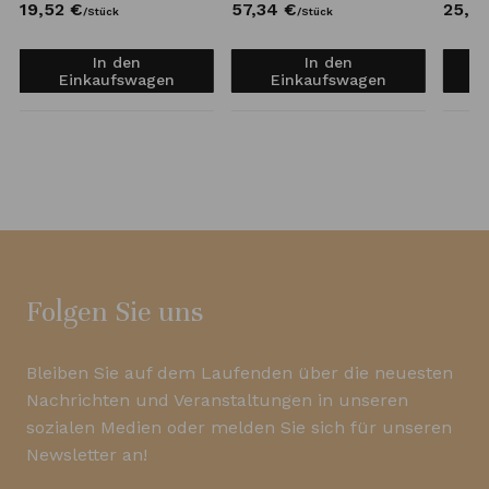
19,
52
€
57,
34
€
25,
6
/
Stück
/
Stück
In den
In den
Einkaufswagen
Einkaufswagen
Folgen Sie uns
Bleiben Sie auf dem Laufenden über die neuesten
Nachrichten und Veranstaltungen in unseren
sozialen Medien oder melden Sie sich für unseren
Newsletter an!