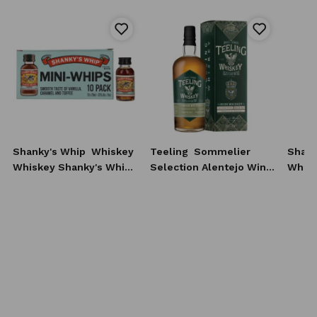
Shanky's Whip
Whiskey
Teeling
Sommelier
Shank
Whiskey Shanky's Whip
Selection Alentejo Wine
Whisk
10x20 ml
Casks Irish Whiskey 0,7l
0,7l