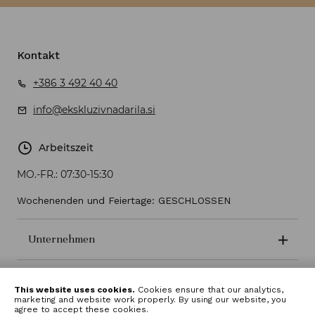
Kontakt
+386 3 492 40 40
info@ekskluzivnadarila.si
Arbeitszeit
MO.-FR.:
07:30-15:30
Wochenenden und Feiertage: GESCHLOSSEN
Unternehmen
Geschäftsbedingungen
This website uses cookies.
Cookies ensure that our analytics,
marketing and website work properly. By using our website, you
agree to accept these cookies.