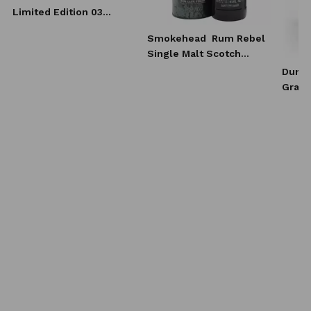
Limited Edition 03
Whisky 0,7l
Smokehead
Rum Rebel
Single Malt Scotch
Whisky 0,7l
Dunca
Grain
Scotc