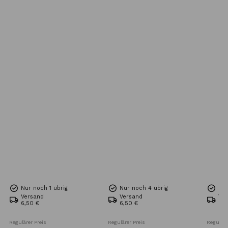
Nur noch 1 übrig
Nur noch 4 übrig
Nur
Versand
Versand
Ve
6,50 €
6,50 €
6,5
Regulärer Preis
Regulärer Preis
Reguläre