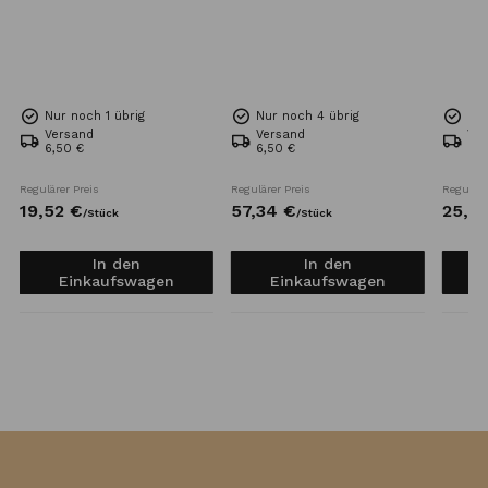
Nur noch 1 übrig
Nur noch 4 übrig
Nur
Versand
Versand
Ve
6,50 €
6,50 €
6,5
Regulärer Preis
Regulärer Preis
Reguläre
19,
52
€
57,
34
€
25,
6
/
Stück
/
Stück
In den
In den
Einkaufswagen
Einkaufswagen