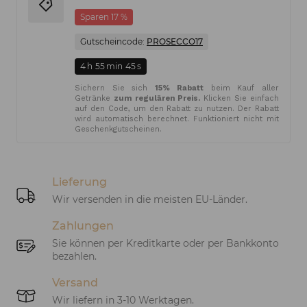
Sparen 17 %
Gutscheincode:
PROSECCO17
4
h
55
min
45
s
Sichern Sie sich
15% Rabatt
beim Kauf aller
Getränke
zum regulären Preis.
Klicken Sie einfach
auf den Code, um den Rabatt zu nutzen. Der Rabatt
wird automatisch berechnet. Funktioniert nicht mit
Geschenkgutscheinen.
Lieferung
Wir versenden in die meisten EU-Länder.
Zahlungen
Sie können per Kreditkarte oder per Bankkonto
bezahlen.
Versand
Wir liefern in 3-10 Werktagen.