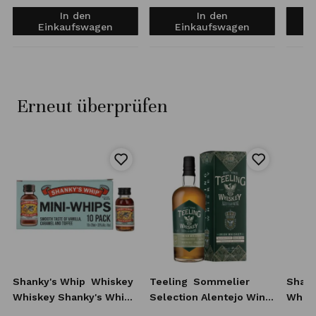
In den
In den
Einkaufswagen
Einkaufswagen
Erneut überprüfen
Shanky's Whip
Whiskey
Teeling
Sommelier
Shank
Whiskey Shanky's Whip
Selection Alentejo Wine
Whisk
10x20 ml
Casks Irish Whiskey 0,7l
0,7l