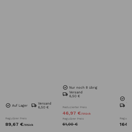
Nur noch 8 übrig
Versand
6,50 €
Nur
Versand
Ve
Auf Lager
6,50 €
Reduzierter Preis
Kos
46,
97
€
/
Stück
Regulärer Preis
Reguläre
Regulärer Preis
89,
67
€
164,
7
61,
00
€
/
Stück