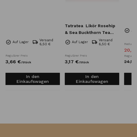
Tatratea
Likör Rosehip
Auf
& Sea Buckthorn Tea
Mini 57% 0,04l
Versand
Versand
Auf Lager
Auf Lager
6,50 €
6,50 €
Reduzier
20,
4
Regulärer Preis
Regulärer Preis
Reguläre
3,
66
€
3,
17
€
24,
10
/
Stück
/
Stück
In den
In den
Einkaufswagen
Einkaufswagen