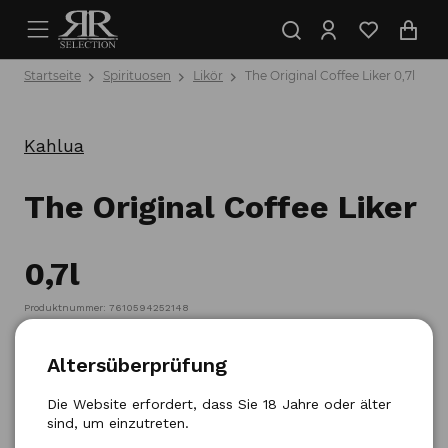
Startseite
Spirituosen
Likör
The Original Coffee Liker 0,7l
Kahlua
The Original Coffee Liker
0,7l
Produktnummer: 7610594252148
Altersüberprüfung
Die Website erfordert, dass Sie 18 Jahre oder älter
sind, um einzutreten.