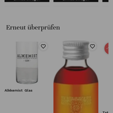
Erneut überprüfen
-15
Alkkemist
Glas
Tatra