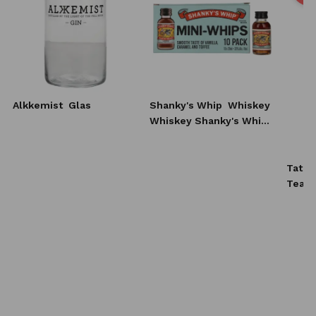
Alkkemist
Glas
Shanky's Whip
Whiskey
Whiskey Shanky's Whip
10x20 ml
Tatra
Tea L