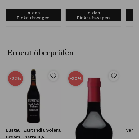
In den
In den
Einkaufswagen
Einkaufswagen
Erneut überprüfen
-22
-20
%
%
Lustau
East India Solera
Vermu
Cream Sherry 0,5l