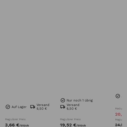
Auf
Nur noch 1 übrig
Versand
Versand
Auf Lager
6,50 €
6,50 €
Reduzier
20,
4
s
Regulärer Preis
Regulärer Preis
Reguläre
3,
66
€
19,
52
€
24,
10
/
Stück
/
Stück