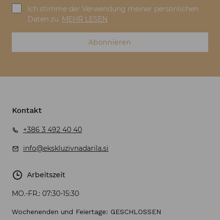
Ich stimme der Verwendung meiner persönlichen
Daten zu.
MEHR LESEN
Abonnieren
Kontakt
+386 3 492 40 40
info@ekskluzivnadarila.si
Arbeitszeit
MO.-FR.:
07:30-15:30
Wochenenden und Feiertage: GESCHLOSSEN