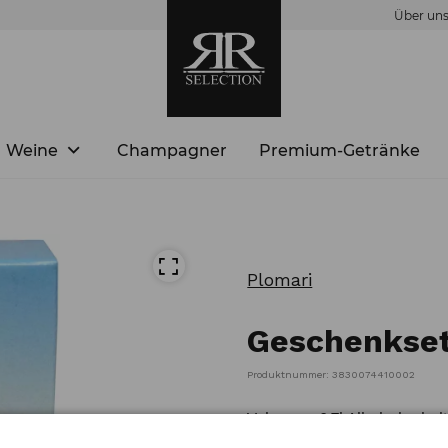
Über un
Weine
Champagner
Premium-Getränke
Plomari
Geschenkset 
Produktnummer: 3830074410002
Volumen: 0,7l Alkoholgehalt