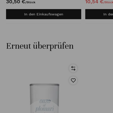
30,
50
€
10,
54
€
/
Stück
/
Stüc
In den Einkaufswagen
In d
Erneut überprüfen