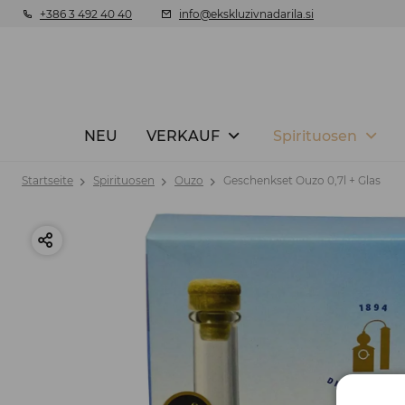
+386 3 492 40 40
info@ekskluzivnadarila.si
NEU
VERKAUF
Spirituosen
Startseite
Spirituosen
Ouzo
Geschenkset Ouzo 0,7l + Glas