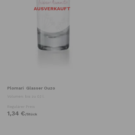
AUSVERKAUFT
Plomari
Glasser Ouzo
Volumen: bis zu 0,1 l.
Regulärer Preis
1,
34
€
/
Stück