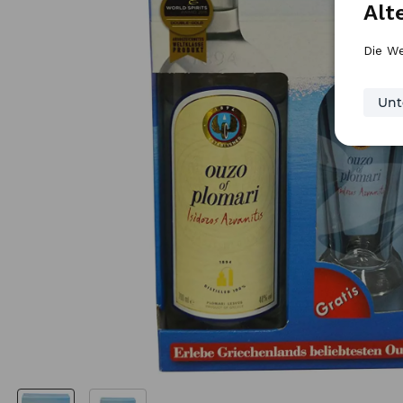
Alt
Die We
Unt