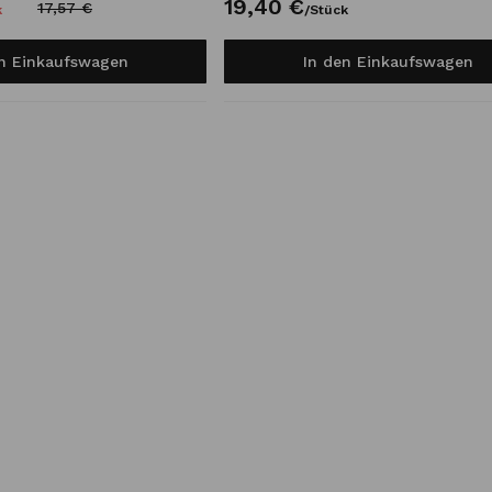
19,
40
€
17,
57
€
k
/
Stück
en Einkaufswagen
In den Einkaufswagen