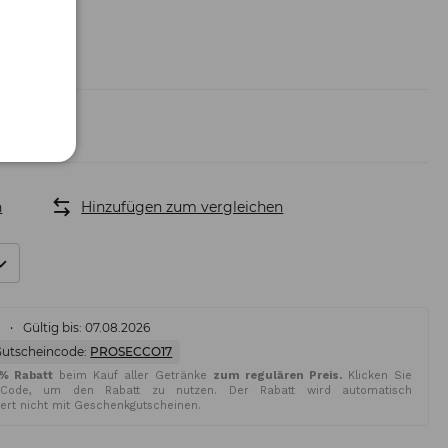
n
Hinzufügen zum vergleichen
%
Gültig bis: 07.08.2026
Gutscheincode:
PROSECCO17
5% Rabatt
beim Kauf aller Getränke
zum regulären Preis.
Klicken Sie
Code, um den Rabatt zu nutzen. Der Rabatt wird automatisch
iert nicht mit Geschenkgutscheinen.