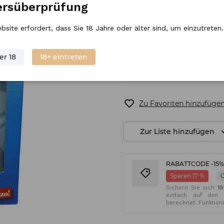
ersüberprüfung
Regulärer Preis
16,
47
€
/
Stück
bsite erfordert, dass Sie 18 Jahre oder älter sind, um einzutreten.
er 18
18+ eintreten
Ausverkauft
Zu Favoriten hinzufüge
Zur Liste hinzufügen
RABATTCODE -15
Sparen 17 %
Sichern Sie sich
1
einfach auf den 
berechnet. Funktion