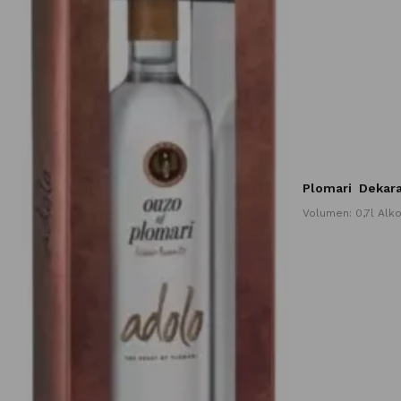
Plomari
Dekara
Volumen: 0,7l Alk