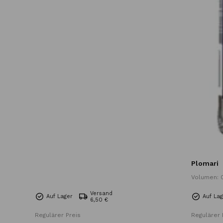
Plomari
Volumen: 0
Versand
Auf Lager
Auf La
6,50 €
Regulärer Preis
Regulärer 