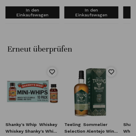
In den
In den
Einkaufswagen
Einkaufswagen
Erneut überprüfen
Shanky's Whip
Whiskey
Teeling
Sommelier
Shank
Whiskey Shanky's Whip
Selection Alentejo Wine
Whisk