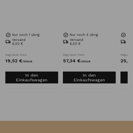
Nur noch 1 übrig
Nur noch 4 übrig
Nur
Versand
Versand
Ve
6,50 €
6,50 €
6,5
Regulärer Preis
Regulärer Preis
Reguläre
19,
52
€
57,
34
€
25,
6
/
Stück
/
Stück
In den
In den
Einkaufswagen
Einkaufswagen