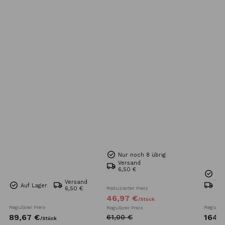
Nur noch 8 übrig
Versand
6,50 €
Nur
Versand
Ve
Auf Lager
6,50 €
Reduzierter Preis
Kos
46,
97
€
/
Stück
Regulärer Preis
Reguläre
Regulärer Preis
89,
67
€
164,
7
61,
00
€
/
Stück