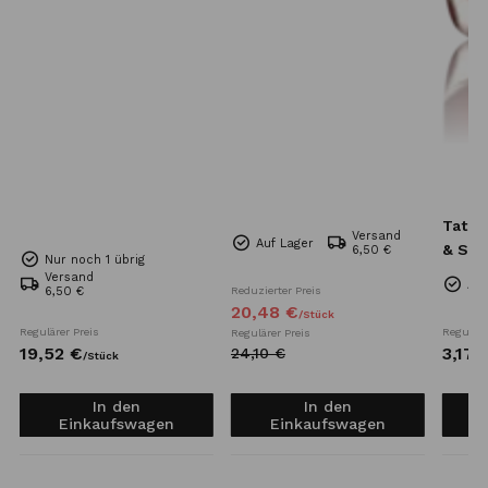
Tatra
Versand
Auf Lager
& Sea
6,50 €
Nur noch 1 übrig
Mini 
Versand
Auf
6,50 €
Reduzierter Preis
20,
48
€
/
Stück
Regulärer Preis
Reguläre
Regulärer Preis
19,
52
€
3,
17
24,
10
€
/
Stück
In den
In den
Einkaufswagen
Einkaufswagen