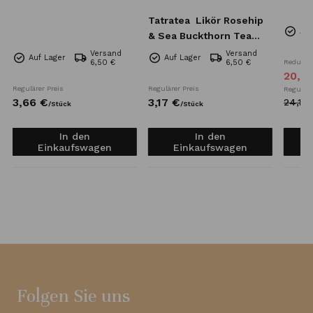
Tatratea
Likör Rosehip
Auf
& Sea Buckthorn Tea
Mini 57% 0,04l
Versand
Versand
Auf Lager
Auf Lager
6,50 €
6,50 €
Reduzier
20,
4
Regulärer Preis
Regulärer Preis
Reguläre
3,
66
€
3,
17
€
24,
10
/
Stück
/
Stück
In den
In den
Einkaufswagen
Einkaufswagen
Folgen Sie uns