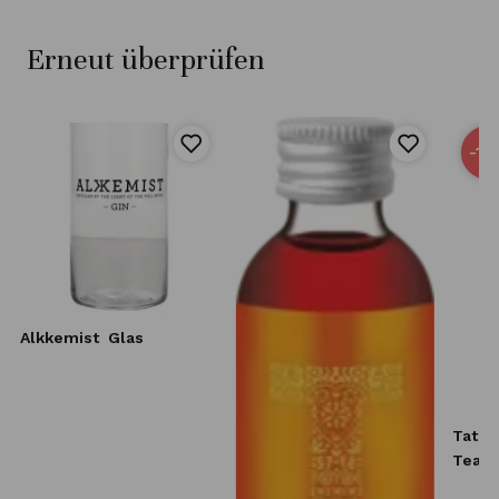
Erneut überprüfen
-15
Alkkemist
Glas
Tatra
Tea L