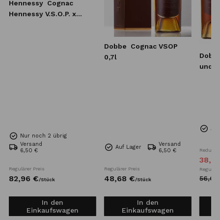
Hennessy
Cognac
Hennessy V.S.O.P. x
Lebron James 0,7l
Dobbe
Cognac VSOP
Dobb
0,7l
und V
Auf
Nur noch 2 übrig
Versand
Versand
Auf Lager
6,50 €
6,50 €
Reduzier
38,
4
Regulärer Preis
Regulärer Preis
Reguläre
82,
96
€
48,
68
€
56,
68
/
Stück
/
Stück
In den
In den
Einkaufswagen
Einkaufswagen