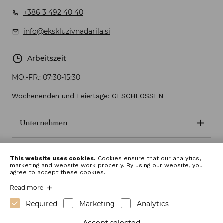
+386 3 492 40 40
info@ekskluzivnadarila.si
Arbeitszeit
MO.-FR.:
07:30-15:30
Wochenenden und Feiertage: GESCHLOSSEN
Unternehmen
Geschäftsbedingungen
This website uses cookies.
Cookies ensure that our analytics,
marketing and website work properly. By using our website, you
agree to accept these cookies.
Read more
Required
Marketing
Analytics
Accept selected