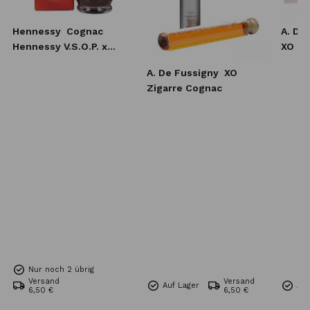
Hennessy
Cognac
A. De
Hennessy V.S.O.P. x
XO 0,
Lebron James 0,7l
A. De Fussigny
XO
Zigarre Cognac
Nur noch 2 übrig
Versand
Versand
Auf Lager
Auf
6,50 €
6,50 €