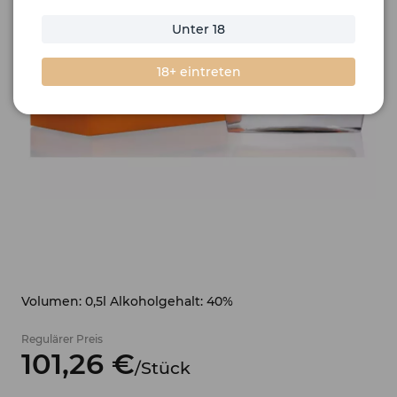
Unter 18
18+ eintreten
Volumen: 0,5l Alkoholgehalt: 40%
Regulärer Preis
101,
26
€
/
Stück