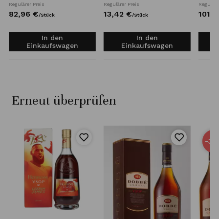
Regulärer Preis
Regulärer Preis
Reguläre
82,
96
€
13,
42
€
101,
2
/
Stück
/
Stück
In den
In den
Einkaufswagen
Einkaufswagen
Erneut überprüfen
-32