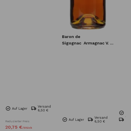
Baron de
Sigognac
Armagnac V. S.
O. P. 0,7l
Versand
Auf Lager
6,50 €
Nur
Versand
Ve
Auf Lager
Reduzierter Preis
6,50 €
Kos
20,
75
€
/
Stück