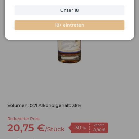
Unter 18
18+ eintreten
Volumen: 0,7l Alkoholgehalt: 36%
Reduzierter Preis
20,
75
€
Rabatt
-30
/
Stück
%
8,
90
€