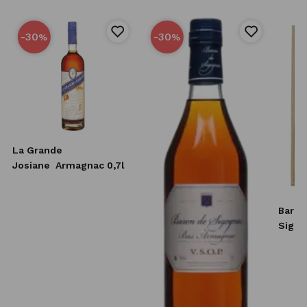
-30
-30
%
%
La Grande
Josiane
Armagnac 0,7l
Baron
Sigog
ans d'