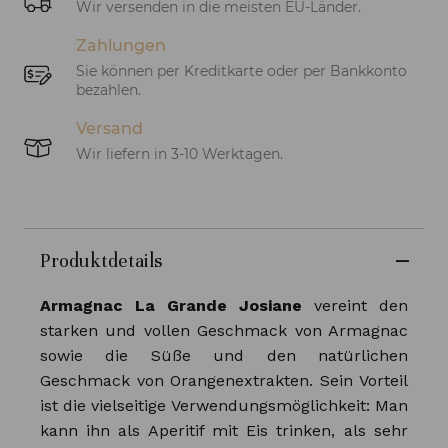
Wir versenden in die meisten EU-Länder.
Zahlungen
Sie können per Kreditkarte oder per Bankkonto
bezahlen.
Versand
Wir liefern in 3-10 Werktagen.
Produktdetails
Armagnac La Grande Josiane
vereint den
starken und vollen Geschmack von Armagnac
sowie die Süße und den natürlichen
Geschmack von Orangenextrakten. Sein Vorteil
ist die vielseitige Verwendungsmöglichkeit: Man
kann ihn als Aperitif mit Eis trinken, als sehr