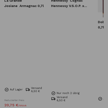
La Grande
Hennessy
Cognac
Josiane
Armagnac 0,7l
Hennessy V.S.O.P. x
Lebron James 0,7l
Dobb
0,7l
Versand
Auf Lager
6,50 €
Nur noch 2 übrig
Versand
Auf
Reduzierter Preis
6,50 €
20,
75
€
/
Stück