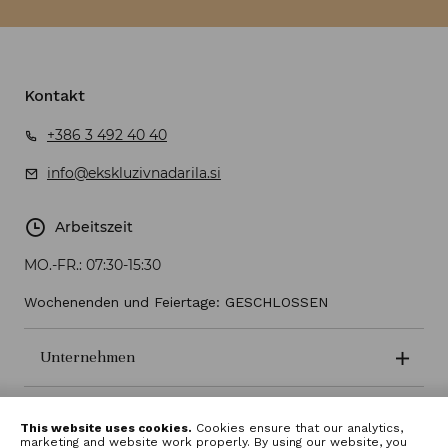
Kontakt
+386 3 492 40 40
info@ekskluzivnadarila.si
Arbeitszeit
MO.-FR.:
07:30-15:30
Wochenenden und Feiertage: GESCHLOSSEN
Unternehmen
Geschäftsbedingungen
This website uses cookies.
Cookies ensure that our analytics,
marketing and website work properly. By using our website, you