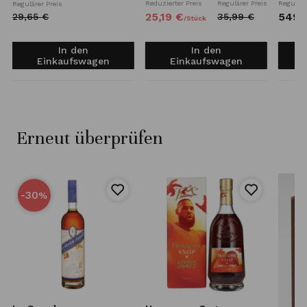
Reduzierter Preis
Regulärer Preis
Reguläre
Regulärer Preis
25,
19
€
549,
29,
65
€
35,
99
€
/
Stück
In den
In den
Einkaufswagen
Einkaufswagen
Erneut überprüfen
-30
%