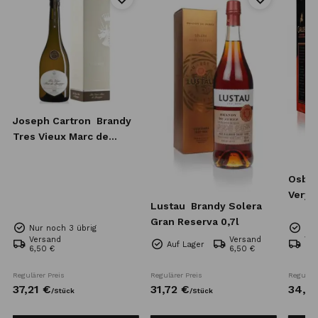
Joseph Cartron
Brandy
Tres Vieux Marc de
Bourgogne 0,7l
Osbo
Very 
Lustau
Brandy Solera
0,7l
Gran Reserva 0,7l
Nur noch 3 übrig
Nur
Versand
Versand
Ve
Auf Lager
6,50 €
6,50 €
6,5
Regulärer Preis
Regulärer Preis
Reguläre
37,
21
€
31,
72
€
34,
0
/
Stück
/
Stück