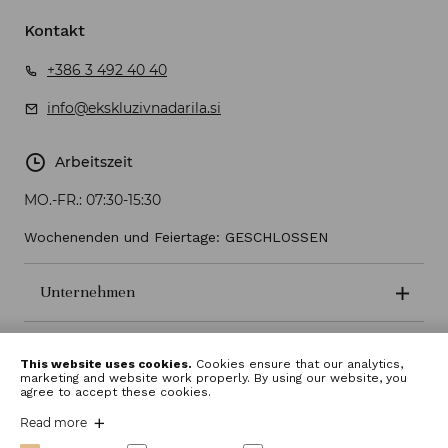
Kontakt
+386 3 492 40 40
info@ekskluzivnadarila.si
Arbeitszeit
MO.-FR.:
07:30-15:30
Wochenenden und Feiertage: GESCHLOSSEN
Unternehmen
Geschäftsbedingungen
This website uses cookies.
Cookies ensure that our analytics,
marketing and website work properly. By using our website, you
agree to accept these cookies.
Read more