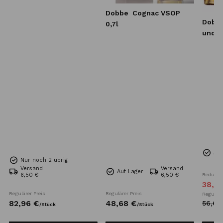
Dobbe
Cognac VSOP
Dobb
0,7l
und V
Auf
Nur noch 2 übrig
Versand
Versand
Auf Lager
6,50 €
6,50 €
Reduzier
38,
4
Regulärer Preis
Regulärer Preis
Reguläre
82,
96
€
48,
68
€
56,
68
/
Stück
/
Stück