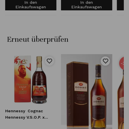
In den
In den
Einkaufswagen
Einkaufswagen
Erneut überprüfen
-32
Hennessy
Cognac
Hennessy V.S.O.P. x
Lebron James 0,7l