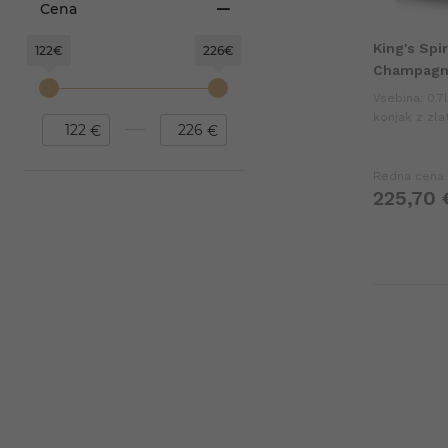
Cena
King's Spir
122€
226€
Champagne
Vsebina: 0.7
konjak z zla
€
€
suhega sadja
bogatim, el
Redna cena
225,
70