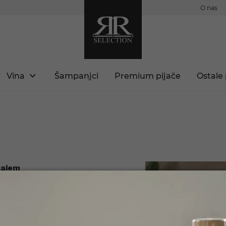
O nas
Vina
Šampanjci
Premium pijače
Ostale 
čajem
 združuje kakovost,
emium izdelek izstopa
enem karakterju, ki ga
ste polnoletni?