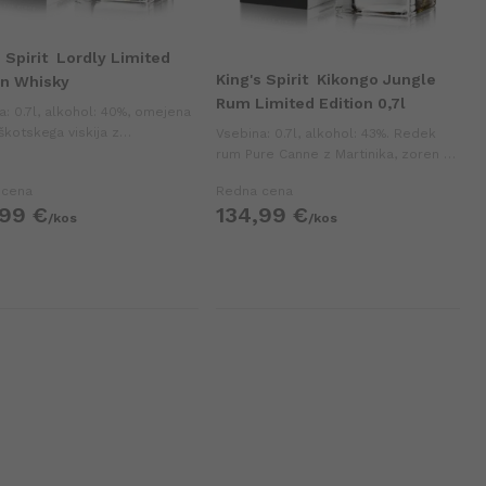
 Spirit
Lordly Limited
King's Spirit
Kikongo Jungle
on Whisky
Rum Limited Edition 0,7l
a: 0.7l, alkohol: 40%, omejena
škotskega viskija z
Vsebina: 0.7l, alkohol: 43%. Redek
venim značajem in bogatimi,
rum Pure Canne z Martinika, zoren v
jenimi notami okusa.
konjakovih sodih, z bogatimi in
 cena
Redna cena
kompleksnimi okusi.
99
€
134,
99
€
/
kos
/
kos