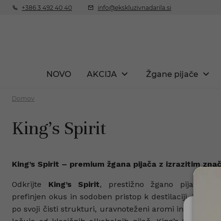
+386 3 492 40 40
info@ekskluzivnadarila.si
NOVO
AKCIJA
Žgane pijače
Domov
King's Spirit
King’s Spirit – premium žgana pijača z izrazitim zna
Odkrijte
King’s Spirit
, prestižno žgano pijačo, ki
prefinjen okus in sodoben pristop k destilaciji. Ta pr
po svoji čisti strukturi, uravnoteženi aromi in edinstv
Ali 