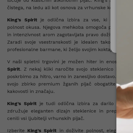
ločuje od klasičnih alkoholnih pijač. King’s Spirit je
čistega, na ledu ali kot osnova za vrhunske koktajle.
Za upo
King’s Spirit
je odlična izbira za vse, ki cenijo m
Ministe
polnost okusa. Njegova mehkoba omogoča prijetno pitj
in intenzivnost arom zagotavljata pravo doživetje za lj
Nis
Zaradi svoje vsestranskosti je idealen tako za dom
profesionalne barmane, ki želijo svojim koktajlom doda
V naši spletni trgovini je možen hiter in enostaven
Spirit
. Z nekaj kliki naročite svojo steklenico kar i
poskrbimo za hitro, varno in zanesljivo dostavo. Sple
svojo zbirko premium žganih pijač obogatite z izde
kakovosti in značaju.
King’s Spirit
je tudi odlična izbira za darilo ali pos
združuje eleganten dizajn steklenice in prepoznav
cenili vsi ljubitelji vrhunskih pijač.
Izberite
King’s Spirit
in doživite polnost, eleganco 