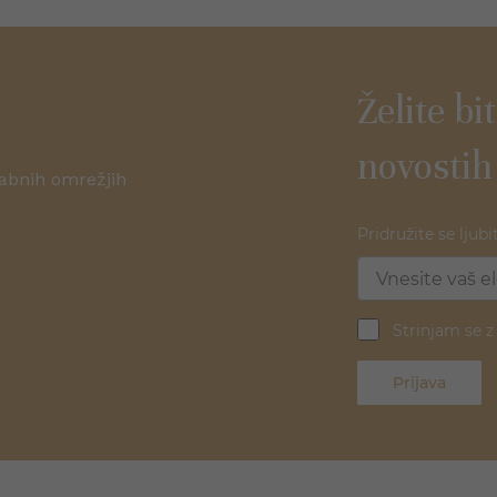
Želite bi
novostih
žabnih omrežjih
Pridružite se ljubi
Strinjam se 
Prijava