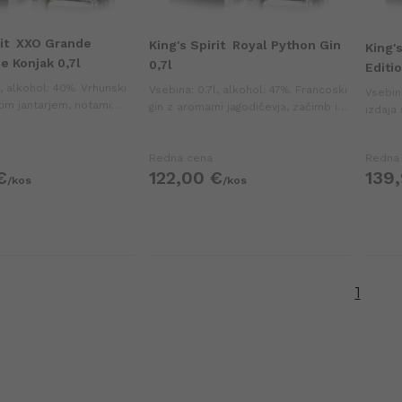
it
XXO Grande
King's Spirit
Royal Python Gin
King's
 Konjak 0,7l
0,7l
Editi
l, alkohol: 40%. Vrhunski
Vsebina: 0.7l, alkohol: 47%. Francoski
Vsebin
tim jantarjem, notami
gin z aromami jagodičevja, začimb in
izdaja 
, oreščkov in usnja ter
prepovedanega sadja. Idealno za
edinst
egantnim okusom.
gintonic.
prefin
Redna cena
Redna
€
122,
00
€
139,
/
kos
/
kos
1