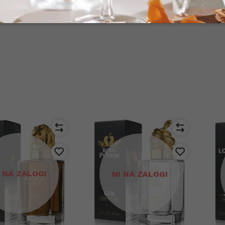
 si zagotovite svojo
I NA ZALOGI
NI NA ZALOGI