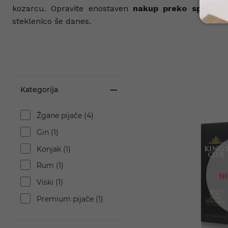
kozarcu. Opravite enostaven
nakup preko spleta
in
steklenico še danes.
Kategorija
Žgane pijače (4)
Gin (1)
Konjak (1)
Rum (1)
N
Viski (1)
Premium pijače (1)