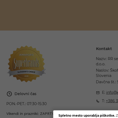
Kontakt
Naziv: RR se
d.o.o.
Naslov: Škof
Slovenia
Davčna št.:
E:
info@e
Delovni čas
T:
+386 3
PON.-PET.:
07:30-15:30
Vikendi in prazniki: ZAPRTO
Spletno mesto uporablja piškotke.
Z