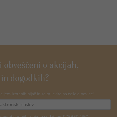
ti obveščeni o akcijah,
 in dogodkih?
teljem izbranih pijač in se prijavite na naše e-novice!
z uporabo mojih osebnih podatkov.
PREBERI VEČ