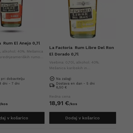
a
Rum El Anejo 0,7l
La Factoria
Rum Libre Del Ron
l, alkohol: 40%. Mešanica
El Dorado 0,7l
 srednjeameriških rumov,
Vsebina: 0,70l, alkohol: 40%.
 gladek in okrogel,
Mešanica karibskih in
ali za koktajle.
srednjeameriških rumov z rahlo
 pri dobavitelju
Na zalogi
popečenim okusom in pridihom
 dni - 7 dni
Dostava en dan - 5 dni
vanilije, idealen za samostojno
6,50 €
uživanje ali koktajle.
Redna cena
18,
91
€
/
kos
/
kos
daj v košarico
Dodaj v košarico