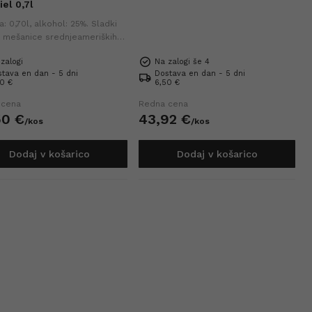
el 0,7l
: 0,70l, alkohol: 25%. Sladki
iz mešanice srednjeameriških
 popoln za uživanje
zalogi
Na zalogi še 4
jno ali v koktajlih.
tava en dan - 5 dni
Dostava en dan - 5 dni
0 €
6,50 €
 cena
Redna cena
50
€
43,
92
€
/
kos
/
kos
Dodaj v košarico
Dodaj v košarico