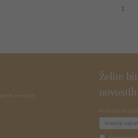
1
Želite bi
novostih
žabnih omrežjih
Pridružite se ljubi
Strinjam se 