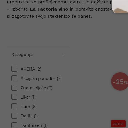
Prepustite se prefinjenemu okusu in doživite posebn
– izberite
La Factoria vino
in opravite enostaven
nak
si zagotovite svojo steklenico še danes.
Kategorija
AKCIJA (2)
Akcijska ponudba (2)
-25
Žgane pijače (6)
Liker (1)
Rum (6)
Darila (1)
Akcija
Darilni seti (1)