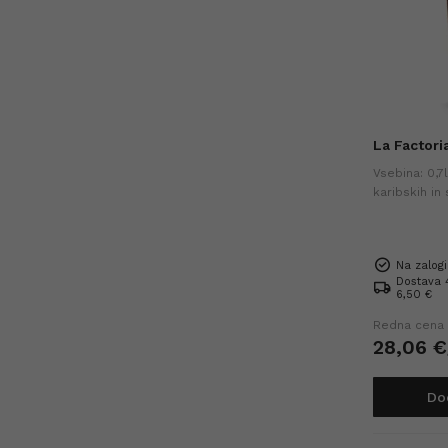
La Factori
Vsebina: 0,7
karibskih in
uravnotežen,
idealen sam 
Na zalogi
Dostava 4
6,50 €
Redna cena
28,
06
€
Do