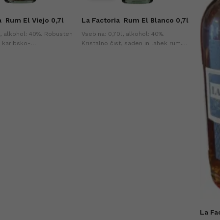
a
Rum El Viejo 0,7l
La Factoria
Rum El Blanco 0,7l
l, alkohol: 40%. Robusten
Vsebina: 0,70l, alkohol: 40%.
n karibsko-
Kristalno čist, saden in lahek rum.
ški rum, idealen za
Idealno za koktajle ali samostojno
ostojno ali v vrhunskih
postrežbo. Najnižja cena v zadnjih
jnižja cena v zadnjih 30-
30-ih dneh (+0%).
).
La Fa