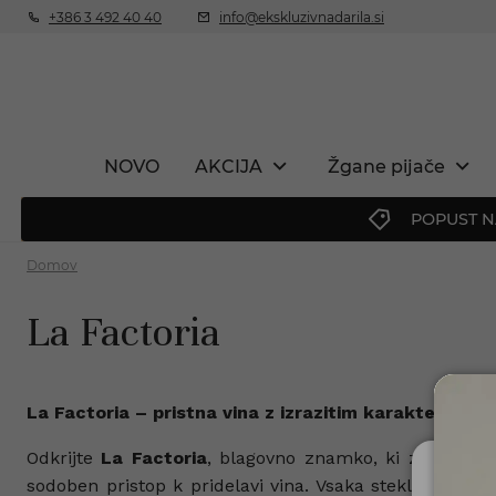
+386 3 492 40 40
info@ekskluzivnadarila.si
NOVO
AKCIJA
Žgane pijače
POPUST N
Domov
La Factoria
La Factoria – pristna vina z izrazitim karakterjem
Odkrijte
La Factoria
, blagovno znamko, ki združuje k
sodoben pristop k pridelavi vina. Vsaka steklenica vin
Ali 