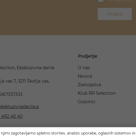
Prijava
Podjetje
lection, Ekskluzivna darila
O nas
Novice
ja vas 7, 3211 Škofja vas,
Zastopstva
Klub RR Selection
 SI67337333
Gostinci
kskluzivnadarila.si
 492 40 40
 njimi zagotavljamo spletno storitev, analizo uporabe, oglasnih sistemov in 