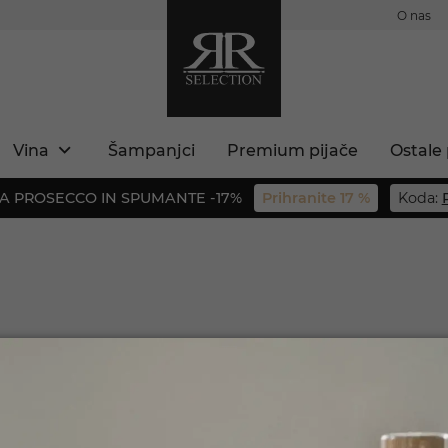
O nas
Vina
Šampanjci
Premium pijače
Ostale 
A PROSECCO IN SPUMANTE -17%
Prihranite 17 %
Koda:
akovost, tradicijo in
a La Factoria prinaša
ste polnoletni?