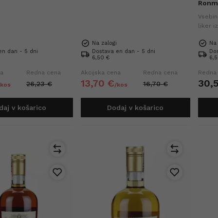
Ronmi
Vsebina
liker 
rumov,
Na zalogi
Na 
samosto
en dan - 5 dni
Dostava en dan - 5 dni
Dos
6,50 €
6,5
na
Redna cena
Akcijska cena
Redna cena
Redna
13,
70
€
30,
26,
23
€
16,
70
€
/
kos
/
kos
daj v košarico
Dodaj v košarico