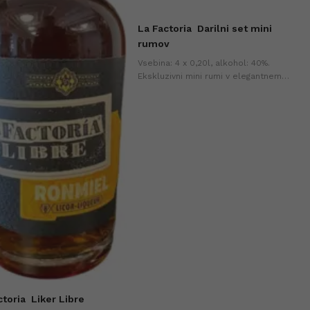
La Factoria
Darilni set mini
rumov
Vsebina: 4 x 0,20l, alkohol: 40%.
Ekskluzivni mini rumi v elegantnem
pakiranju. Idealno darilo za ljubitelje
ruma in zbiratelje.
ctoria
Liker Libre