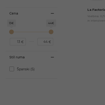
La Factori
Cena
Vsebina: 0,7
in intenzive
13€
44€
srednjeameri
uživanje sam
koktejlih. Na
ih dneh (+0%
€
€
Stil ruma
Španski (5)