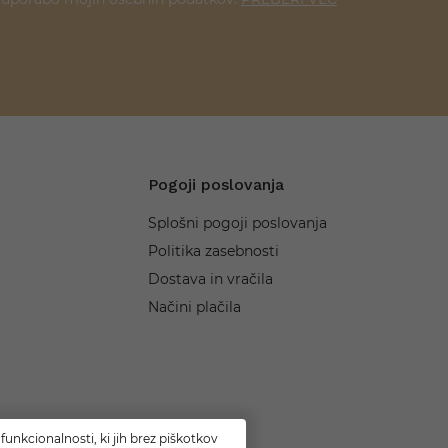
Pogoji poslovanja
Splošni pogoji poslovanja
Politika zasebnosti
Dostava in vračila
Načini plačila
funkcionalnosti, ki jih brez piškotkov