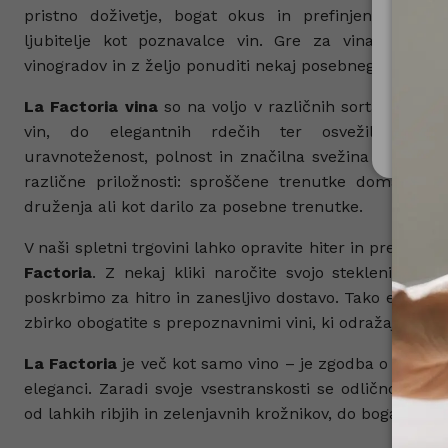
pristno doživetje, bogat okus in prefinjeno aromo
ljubitelje kot poznavalce vin. Gre za vina, ustvar
Za upo
vinogradov in z željo ponuditi nekaj posebnega v vsak
Ministe
La Factoria vina
so na voljo v različnih sortah – od s
Nis
vin, do elegantnih rdečih ter osvežilnih rosé
uravnoteženost, polnost in značilna svežina jih nared
različne priložnosti: sproščene trenutke doma, praz
druženja ali kot darilo za posebne trenutke.
V naši spletni trgovini lahko opravite hiter in preprost
Factoria
. Z nekaj kliki naročite svojo steklenico i
poskrbimo za hitro in zanesljivo dostavo. Tako enostav
zbirko obogatite s prepoznavnimi vini, ki odražajo kako
La Factoria
je več kot samo vino – je zgodba o tradiciji
eleganci. Zaradi svoje vsestranskosti se odlično ujem
od lahkih ribjih in zelenjavnih krožnikov, do bogatejših 