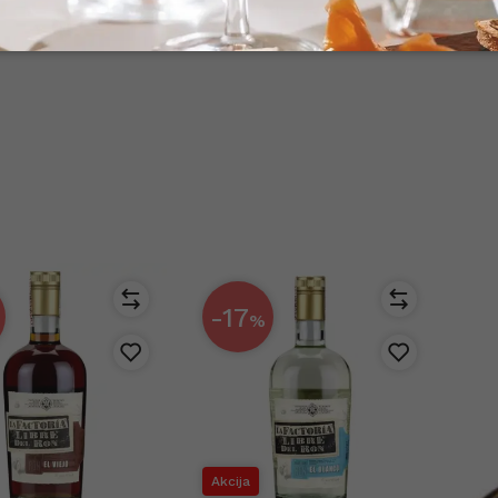
ost v vsakem požirku
up preko spleta
, da
-17
%
%
Akcija