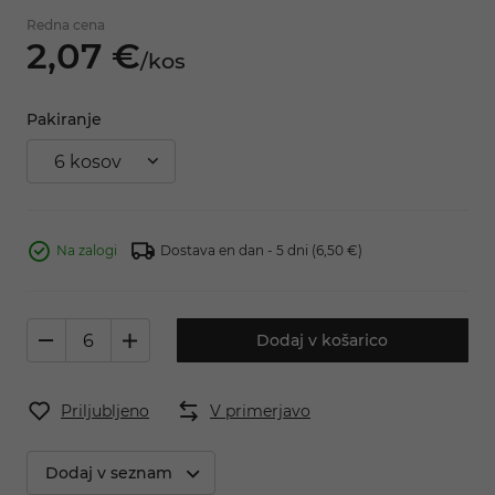
Redna cena
2,
07
€
/
kos
Pakiranje
6 kosov
Na zalogi
Dostava en dan - 5 dni
(6,50 €)
Dodaj v košarico
Priljubljeno
V primerjavo
Dodaj v seznam