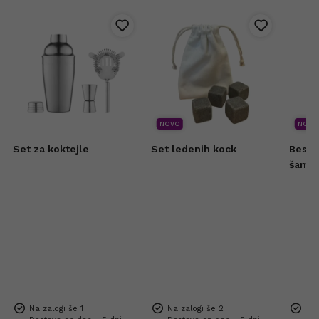
NOVO
NOVO
Set za koktejle
Set ledenih kock
Besse
šamp
Na zalogi še 1
Na zalogi še 2
Na 