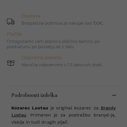
Dostava
Brezplačna poštnina za nakupe nad 100€.
Plačila
Omogočamo vam plačilo s plačilno kartico, po
predračunu, po povzetju ali z Valu.
Odprema paketa
Naročila odpremimo v 1-5 delovnih dneh.
Podrobnosti izdelka
Kozarec Lustau
je original kozarec za
Brandy
Lustau
. Primeren je za postrežbo branyd-ja,
viskija in tudi drugih pijač.