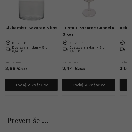
Alkkemist
Kozarec 6 kos
Lustau
Kozarec Candela
Beirá
6 kos
Na zalogi
Na zalogi
Na 
Dostava en dan - 5 dni
Dostava en dan - 5 dni
Dos
6,50 €
6,50 €
6,5
Redna cena
Redna cena
Redna c
3,
66
€
2,
44
€
3,
05
/
kos
/
kos
Dodaj v košarico
Dodaj v košarico
D
Preveri še ...