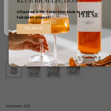
KLUB RR SELECTION
Včlani se v RR Selection klub in prejmi
Nisem polnoleten
takojšen popust!
Sem polnoleten (18+)
VČLANI SE
Volumen: 0,3l