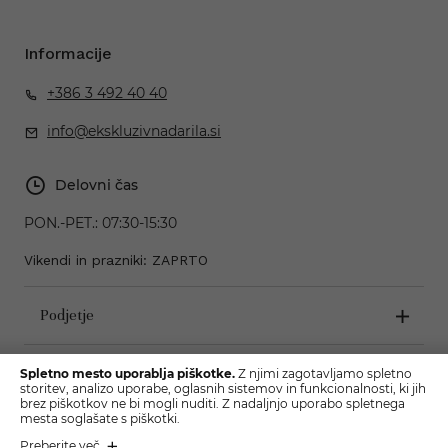
Informacije
+386 3 492 40 40
info@ekskluzivnadarila.si
Delovni čas
PON.-PET.:
07:30-15:30
Vikendi in prazniki: ZAPRTO
Podjetje
Pogoji poslovanja
Spletno mesto uporablja piškotke.
Z njimi zagotavljamo spletno
storitev, analizo uporabe, oglasnih sistemov in funkcionalnosti, ki jih
brez piškotkov ne bi mogli nuditi. Z nadaljnjo uporabo spletnega
mesta soglašate s piškotki.
Preberite več