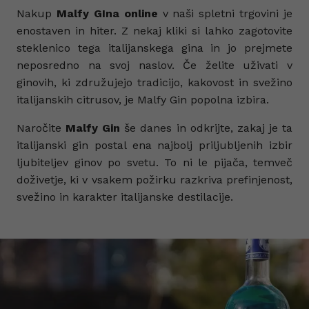
Nakup
Malfy GIna online
v naši spletni trgovini je
enostaven in hiter. Z nekaj kliki si lahko zagotovite
steklenico tega italijanskega gina in jo prejmete
neposredno na svoj naslov. Če želite uživati v
ginovih, ki združujejo tradicijo, kakovost in svežino
italijanskih citrusov, je Malfy Gin popolna izbira.
Naročite
Malfy Gin
še danes in odkrijte, zakaj je ta
italijanski gin postal ena najbolj priljubljenih izbir
ljubiteljev ginov po svetu. To ni le pijača, temveč
doživetje, ki v vsakem požirku razkriva prefinjenost,
svežino in karakter italijanske destilacije.