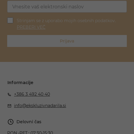
Strinjam se z uporabo mojih osebnih podatkov.
PREBERI VEČ
Prijava
Informacije
+386 3 492 40 40
info@ekskluzivnadarila.si
Delovni čas
PON.-PET.:
07:30-15:30