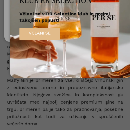
KLUB RR SELECTION
Posebnost Malfy Gin je v uporabi naravnih
Včlani se v RR Selection klub in prejmi
Nisem polnoleten
botaničnih sestavin, ki vključujejo limone iz
takojšen popust!
Sorrenta, grenivke in korenine angelike, kar
Sem polnoleten (18+)
ustvarja harmonično kombinacijo svežine, citrusnih
VČLANI SE
tonov in začimbne globine. Malfy je na voljo v več
različicah, med katerimi izstopata Malfy Original in
Malfy Con Limone, ki se odlično podata v klasične
gin-tonic koktajle ali pa kot osnova za inovativne
koktajle z italijanskim pridihom.
Malfy Gin je primeren za vse, ki iščejo vrhunski gin
z edinstveno aromo in prepoznavno italijansko
identiteto. Njegova svežina in kompleksnost ga
uvrščata med najbolj cenjene premium gine na
trgu, primeren pa je tako za praznovanja, posebne
priložnosti kot tudi za uživanje v sproščenih
večerih doma.