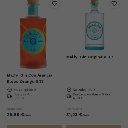
Malfy
Gin Originale 0,7l
Malfy
Gin Con Arancia
Blood Orange 0,7l
Na zalogi še 2
Na zalogi še 3
Dostava 4 dni
Dostava en dan - 5 dni
6,50 €
6,50 €
Redna cena
Redna cena
29,
89
€
31,
23
€
/
kos
/
kos