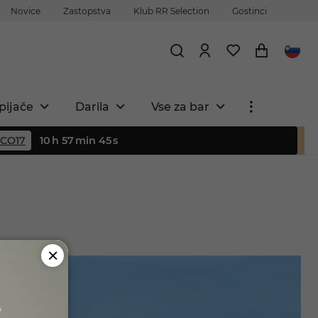
Novice
Zastopstva
Klub RR Selection
Gostinci
pijače
Darila
Vse za bar
CO17
10
h
57
min
45
s