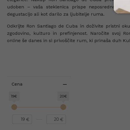
udoben – vaša steklenica prispe neposredno na d
degustacijo ali kot darilo za ljubitelje ruma.
Odkrijte Ron Santiago de Cuba in doživite pristni oku
zgodovino, kulturo in prefinjenost. Naročite svoj 
online še danes in si privoščite rum, ki prinaša duh Ku
Cena
19€
20€
€
€