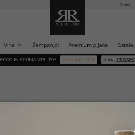
O nas
Vina
Šampanjci
Premium pijače
Ostale 
ECCO IN SPUMANTE -17%
Prihranite 17 %
Koda:
PROSEC
ki rum z bogato
ste polnoletni?