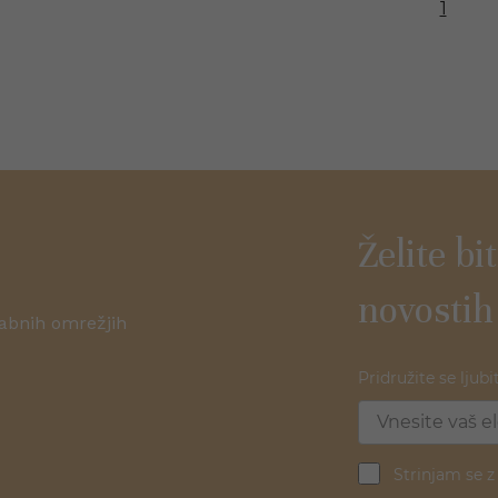
1
Želite bi
novostih
žabnih omrežjih
Pridružite se ljubi
Strinjam se 