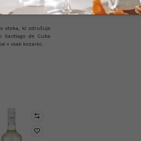
om, pripravljena za
s otoka, ki združuje
Ron Santiago de Cuba
be v vsak kozarec.