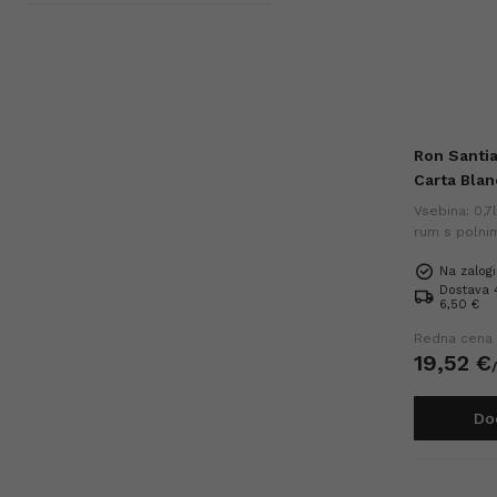
Ron Santi
Carta Blan
Vsebina: 0,7
rum s polni
aromami, ide
Na zalogi
v koktajlih.
Dostava 4
6,50 €
Redna cena
19,
52
€
Do