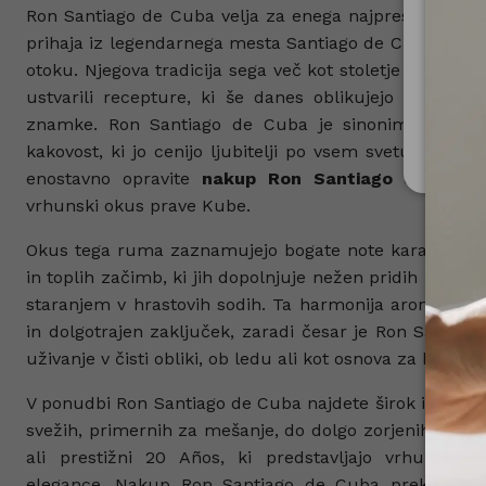
Ron Santiago de Cuba velja za enega najprestižnejših
prihaja iz legendarnega mesta Santiago de Cuba – roj
Za upo
otoku. Njegova tradicija sega več kot stoletje nazaj, ko 
Ministe
ustvarili recepture, ki še danes oblikujejo edinstve
znamke. Ron Santiago de Cuba je sinonim za avtenti
Nis
kakovost, ki jo cenijo ljubitelji po vsem svetu. V naši 
enostavno opravite
nakup Ron Santiago de Cuba 
vrhunski okus prave Kube.
Okus tega ruma zaznamujejo bogate note karamele, su
in toplih začimb, ki jih dopolnjuje nežen pridih lesa, 
staranjem v hrastovih sodih. Ta harmonija arom ustva
in dolgotrajen zaključek, zaradi česar je Ron Santiag
uživanje v čisti obliki, ob ledu ali kot osnova za klasič
V ponudbi Ron Santiago de Cuba najdete širok izbor raz
svežih, primernih za mešanje, do dolgo zorjenih izdaj, 
ali prestižni 20 Años, ki predstavljajo vrhunec ku
elegance. Nakup Ron Santiago de Cuba preko spleta