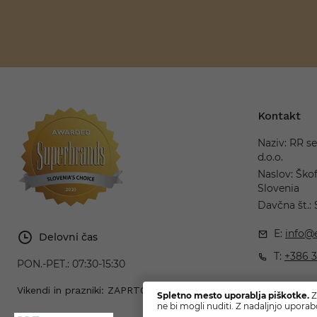
Kontakt
Naziv: RR se
d.o.o.
Naslov: Škof
Slovenia
Davčna št.:
E:
info@e
Delovni čas
T:
+386 3
PON.-PET.:
07:30-15:30
Vikendi in prazniki: ZAPRTO
Spletno mesto uporablja piškotke.
Z
ne bi mogli nuditi. Z nadaljnjo uporab