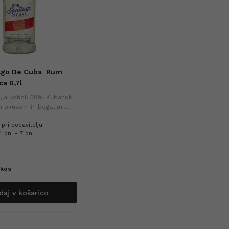
ago De Cuba
Rum
ca 0,7l
l, alkohol: 38%. Kubanski
m okusom in bogatimi
alen za uživanje čist ali
 pri dobavitelju
 dni - 7 dni
/
kos
daj v košarico