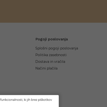
Pogoji poslovanja
Splošni pogoji poslovanja
Politika zasebnosti
Dostava in vračila
Načini plačila
funkcionalnosti, ki jih brez piškotkov