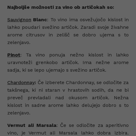
Najboljše možnosti za vino ob artičokah so:
Sauvignon
Blanc
: To vino ima osvežujočo kislost in
lahko poudari svežino artičok. Zaradi svoje živahne
arome citrusov in zelišč se dobro ujema s to
zelenjavo.
Pinot
: Ta vino ponuja nežno kislost in lahko
uravnoteži grenkobo artičok. Ima nežne arome
sadja, ki se lepo ujemajo s svežino artičok.
Chardonnay
:
Če izberete Chardonnay, se odločite za
takšnega, ki ni staran v hrastovih sodih, da ne bi
preveč prevladali nad okusom artičok. Nežna
kislost in sadne arome lahko delujejo dobro s to
zelenjavo.
Vermut ali Marsala
: Če se odločite za aperitivno
vino, je Vermut ali Marsala lahko dobra izbira.