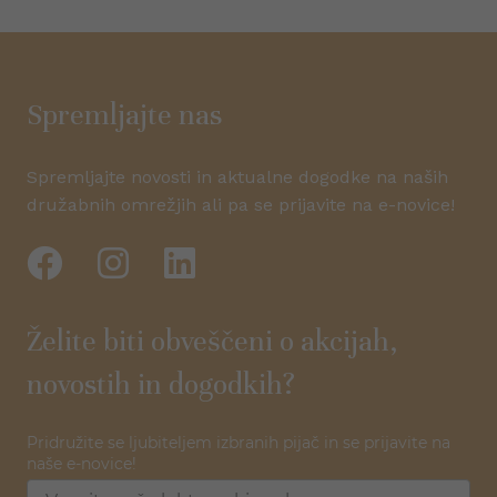
intenzivno dimljenih
whisky
različic ter elegantnih
vermu
japonskih whiskyjev –
vsaka steklenica skriva
svoje značilnosti.
k
Spremljajte nas
Spremljajte novosti in aktualne dogodke na naših
družabnih omrežjih ali pa se prijavite na e-novice!
i
Želite biti obveščeni o akcijah,
novostih in dogodkih?
Pridružite se ljubiteljem izbranih pijač in se prijavite na
naše e-novice!