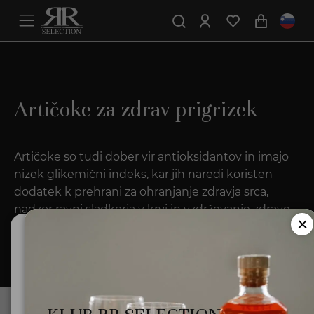
Artičoke za zdrav prigrizek
Artičoke so tudi dober vir antioksidantov in imajo
nizek glikemični indeks, kar jih naredi koristen
dodatek k prehrani za ohranjanje zdravja srca,
nadzor ravni sladkorja v krvi in vzdrževanje zdrave
telesne teže.
Ali ste polnoletni?
Za uporabo te spletne strani morate biti polnoletni.
Minister za zdravje opozarja: Prekomerno pitje alkohola
Domov
škoduje zdravju!.