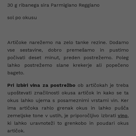
30 g ribanega sira Parmigiano Reggiano
sol po okusu
Artičoke narežemo na zelo tanke rezine. Dodamo
vse sestavine, dobro premešamo in pustimo
počivati deset minut, preden postrežemo. Poleg
lahko postrežemo slane krekerje ali popečeno
bageto.
Pri izbiri vina za postrežbo
ob artičokah je treba
upoštevati značilnosti okusa artičok in kako se ta
okus lahko ujema s posameznimi vrstami vin. Ker
ima artičoka rahlo grenak okus in lahko pušča
zemeljske tone v ustih, je priporočljivo izbrati
vino
,
ki lahko uravnoteži to grenkobo in poudari okus
artičok.