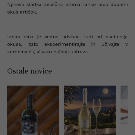
Njihova sladka zeliščna aroma lahko lepo dopolni
okus artičok.
Izbira vina je vedno odvisna tudi od osebnega
okusa, zato eksperimentirajte in uživajte v
kombinaciji, ki vam najbolj ustreza.
Ostale novice
10 najb