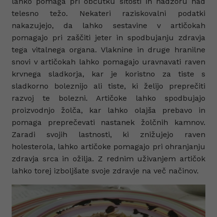
lahko pomaga pri občutku sitosti in nadzoru nad
telesno težo. Nekateri raziskovalni podatki
nakazujejo, da lahko sestavine v artičokah
pomagajo pri zaščiti jeter in spodbujanju zdravja
tega vitalnega organa. Vlaknine in druge hranilne
snovi v artičokah lahko pomagajo uravnavati raven
krvnega sladkorja, kar je koristno za tiste s
sladkorno boleznijo ali tiste, ki želijo preprečiti
razvoj te bolezni. Artičoke lahko spodbujajo
proizvodnjo žolča, kar lahko olajša prebavo in
pomaga preprečevati nastanek žolčnih kamnov.
Zaradi svojih lastnosti, ki znižujejo raven
holesterola, lahko artičoke pomagajo pri ohranjanju
zdravja srca in ožilja. Z rednim uživanjem artičok
lahko torej izboljšate svoje zdravje na več načinov.