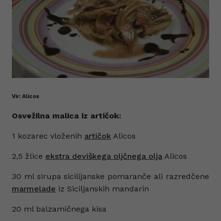
Vir: Alicos
Osvežilna malica iz artičok:
1 kozarec vloženih
artičok
Alicos
2,5 žlice
ekstra deviškega oljčnega olja
Alicos
30 ml sirupa sicilijanske pomaranče ali razredčene
marmelade
iz Siciljanskih mandarin
20 ml balzamičnega kisa