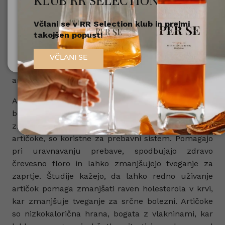
KLUB RR SELECTION
08. 05. 2024
Včlani se v RR Selection klub in prejmi
Nisem polnoleten
Uživanje artičok ima številne dobre lastnosti za
takojšen popust!
zdravje. Artičoke so bogate s hranili, vlakninami in
Sem polnoleten (18+)
antioksidanti, kar lahko koristi zdravju na več
VČLANI SE
načinov. Tu je nekaj pozitivnih lastnosti uživanja
artičok:
Artičoke vsebujejo antioksidante, ki pomagajo pri
boju proti prostim radikalom v telesu in
zmanjšujejo vnetja. Vlaknine, ki jih vsebujejo
artičoke, so koristne za prebavni sistem. Pomagajo
pri uravnavanju prebave, spodbujajo zdravo
črevesno floro in lahko zmanjšujejo tveganje za
zaprtje. Študije kažejo, da lahko redno uživanje
artičok pomaga zmanjšati raven holesterola v krvi,
kar zmanjšuje tveganje za srčne bolezni. Artičoke
so nizkokalorična hrana, bogata z vlakninami, kar