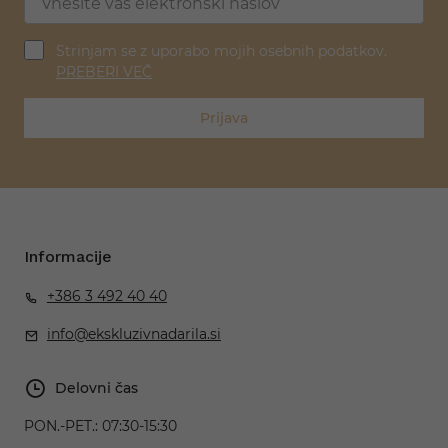
Strinjam se z uporabo mojih osebnih podatkov.
PREBERI VEČ
Prijava
Informacije
+386 3 492 40 40
info@ekskluzivnadarila.si
Delovni čas
PON.-PET.:
07:30-15:30