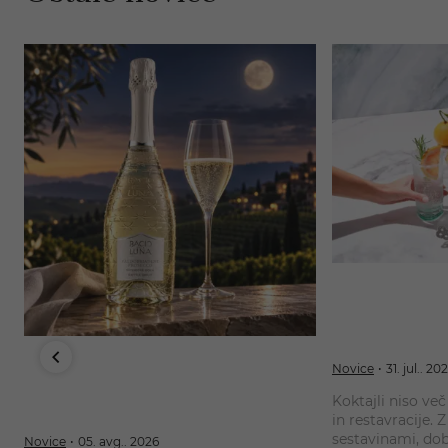
10 najbolj prilj
lahko pripravi
nasveti
Kaj je spumante? Vse, kar morate
Novice
31. jul.. 20
vedeti o priljubljenem italijanskem
Koktajli niso ve
penečem vinu
in restavracije.
sestavinami, do
Novice
05. avg.. 2026