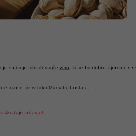
 je najbolje izbrati slajše
vino
, ki se bo dobro ujemalo s s
ogate okuse, prav tako Marsala, Lustau…
la škoduje zdravju!