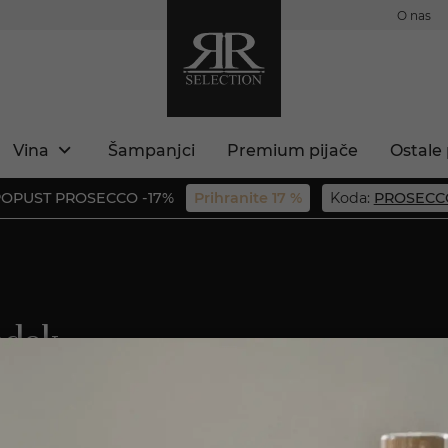
O nas
Vina
Šampanjci
Premium pijače
Ostale 
OPUST PROSECCO -17%
Prihranite 17 %
Koda:
PROSECC
ladek
jega izrazitega okusa po
e priljubljen v mnogih
ste polnoletni?