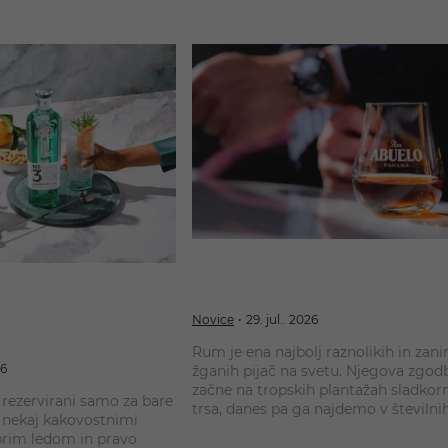
Kako izbrati pravi rum? Vodnik p
ubljenih koktajlov, ki jih
belem, zlatem in temnem rumu
te doma – recepti in
Novice
29. jul.. 2026
Rum je ena najbolj raznolikih in zan
26
žganih pijač na svetu. Njegova zgod
začne na tropskih plantažah sladkor
č rezervirani samo za bare
trsa, danes pa ga najdemo v številni
 Z nekaj kakovostnimi
različicah – od lahkih belih rumov za
brim ledom in pravo
koktajle do prestižnih dolgo staranih