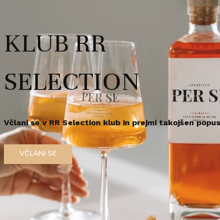
rabo te spletne strani morate biti polnoletni.
KLUB RR
r za zdravje opozarja: Prekomerno pitje alkohola škoduje zdravju!.
em polnoleten
Sem polnoleten (18+)
SELECTION
 lahko pa se uporablja tudi pri pripravi različnih sladic, k
Včlani se v RR Selection klub in prejmi takojšen popus
sti kot oblak.
VČLANI SE
ilje