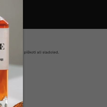
ot so torte, piškoti ali sladoled.
t!