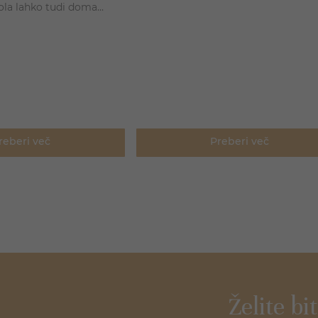
ola lahko tudi doma
rumov, ki jih ljubitelji uživajo počasi 
e koktajle, ki bodo
brez dodatkov.
li popestrili sproščen
jlov je izjemno raznolik –
ih kombinacij z ginom in
sičnih koktajlov z
em ali vermutom.
reberi več
Preberi več
Želite bi