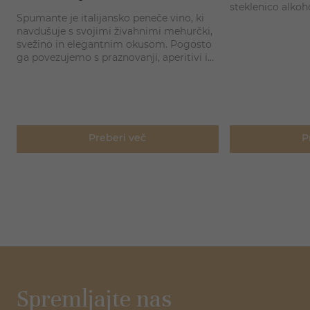
h
steklenico alkoh
Spumante je italijansko peneče vino, ki
pripravite odličn
navdušuje s svojimi živahnimi mehurčki,
navdušili goste a
svežino in elegantnim okusom. Pogosto
večer. Svet kokta
,
ga povezujemo s praznovanji, aperitivi in
od svežih poletn
posebnimi priložnostmi, vendar je zaradi
proseccem do kla
svoje lahkotnosti odlična izbira tudi za
rumom, whiskyj
sproščena druženja, piknike ali večere na
terasi.
Preberi več
P
Spremljajte nas