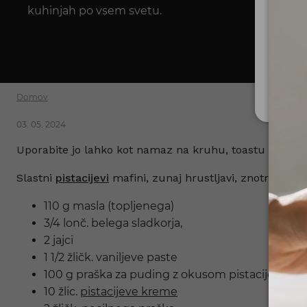
kuhinjah po vsem svetu.
Za upo
Ministe
Nis
Domov
03. 05. 2024
Uporabite jo lahko kot namaz na kruhu, toastu ali pecivu,
Slastni
pistacijevi
mafini, zunaj hrustljavi, znotraj puha
110 g masla (topljenega)
3/4 lonč. belega sladkorja,
2 jajci
1 1/2 žličk. vaniljeve paste
100 g praška za puding z okusom pistacije ali van
10 žlic.
pistacijeve kreme