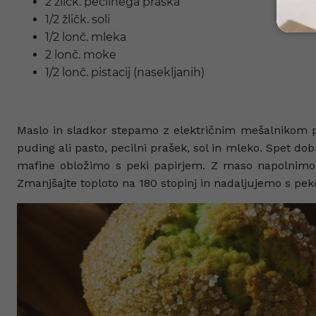
2 žličk. pecilnega praška
1/2 žličk. soli
1/2 lonč. mleka
2 lonč. moke
1/2 lonč. pistacij (nasekljanih)
Maslo in sladkor stepamo z električnim mešalnikom pr
puding ali pasto, pecilni prašek, sol in mleko. Spet
mafine obložimo s peki papirjem. Z maso napolnimo p
Zmanjšajte toploto na 180 stopinj in nadaljujemo s pek