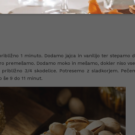
ibližno 1 minuto. Dodamo jajca in vanilijo ter stepamo
 dobro premešamo. Dodamo moko in mešamo, dokler niso vse
ribližno 3/4 skodelice. Potresemo z sladkorjem. Pečem
o še 9 do 11 minut.