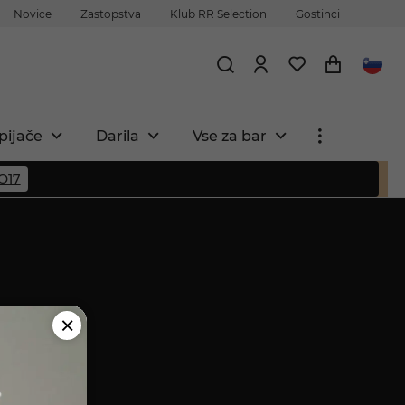
Novice
Zastopstva
Klub RR Selection
Gostinci
pijače
Darila
Vse za bar
O17