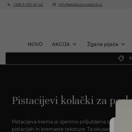
+386 3 492 40 40
info@ekskluzivnadarila.si
NOVO
AKCIJA
Žgane pijače
P
Pistacijevi kolački za pos
Pistacijeva krema je izjemno priljubljena zaradi svo
pistacijah in kremaste teksture. Ta okusen namaz j
Ali 