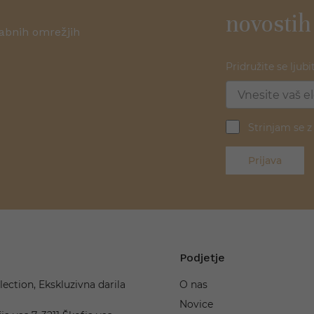
novostih
žabnih omrežjih
Pridružite se ljubi
Strinjam se 
Prijava
Podjetje
lection, Ekskluzivna darila
O nas
Novice