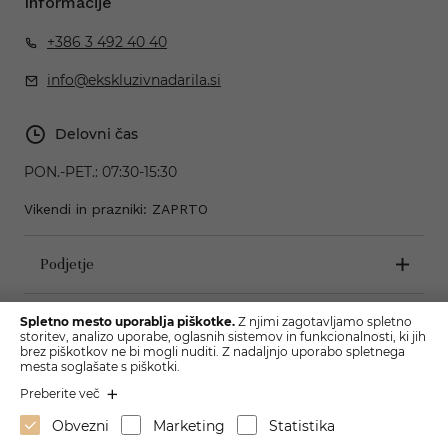
Informacije
+386 3 492 40 40
info@ekskluzivnadarila.si
Delovni čas
PON.-PET.:
07:30-15:30
Vikendi in prazniki: ZAPRTO
Podjetje
Pogoji poslovanja
Spletno mesto uporablja piškotke.
Z njimi zagotavljamo spletno
storitev, analizo uporabe, oglasnih sistemov in funkcionalnosti, ki jih
brez piškotkov ne bi mogli nuditi. Z nadaljnjo uporabo spletnega
mesta soglašate s piškotki.
Preberite več
Obvezni
Marketing
Statistika