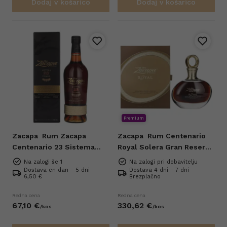
Dodaj v košarico
Dodaj v košarico
Premium
Zacapa
Rum Zacapa
Zacapa
Rum Centenario
Centenario 23 Sistema
Royal Solera Gran Reserva
Solera Gran Reserva 0,7l
Especial 0,7l
Na zalogi še 1
Na zalogi pri dobavitelju
Dostava en dan - 5 dni
Dostava 4 dni - 7 dni
6,50 €
Brezplačno
Redna cena
Redna cena
67,
10
€
330,
62
€
/
kos
/
kos