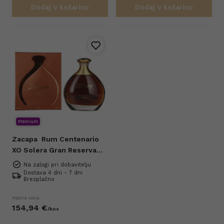
Dodaj v košarico
Dodaj v košarico
Premium
Zacapa
Rum Centenario
XO Solera Gran Reserva
Especial 0,7l
Na zalogi pri dobavitelju
Dostava 4 dni - 7 dni
Brezplačno
Redna cena
154,
94
€
/
kos