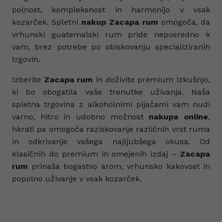
polnost, kompleksnost in harmonijo v vsak
kozarček. Spletni
nakup Zacapa rum
omogoča, da
vrhunski guatemalski rum pride neposredno k
vam, brez potrebe po obiskovanju specializiranih
trgovin.
Izberite
Zacapa rum
in doživite premium izkušnjo,
ki bo obogatila vaše trenutke uživanja. Naša
spletna trgovina z alkoholnimi pijačami vam nudi
varno, hitro in udobno možnost
nakupa online
,
hkrati pa omogoča raziskovanje različnih vrst ruma
in odkrivanje vašega najljubšega okusa. Od
klasičnih do premium in omejenih izdaj –
Zacapa
rum
prinaša bogastvo arom, vrhunsko kakovost in
popolno uživanje v vsak kozarček.