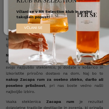
KLUB RR SELECTION
V naši ponudbi najdete različne vrste
Zacapa rum
,
Včlani se v RR Selection klub in prejmi
Nisem polnoleten
vključno s klasičnim Zacapa 23, premium 18 in
takojšen popust!
posebne limited edition izdaje. Vsaka različica
Sem polnoleten (18+)
ponuja svojo unikatno izkušnjo – od gladkih in
VČLANI SE
sladkih tonov, preko bogatih začimbnih not, do
kompleksnih arom, ki navdušijo tudi zahtevnejše
ljubitelje ruma.
Nakup Zacapa rum online
je hiter, varen in
enostaven. V naši spletni trgovini lahko izberete
svojo najljubšo steklenico, jo dodate v košarico in
izkoristite priročno dostavo na dom. Naj bo to
nakup Zacapa rum za osebno zbirko, darilo ali
posebno priložnost
, pri nas boste vedno našli
najboljšo izbiro.
Vsaka steklenica
Zacapa rum
je rezultat
dolgoletne tradicije destilacije in zorenja, ki prinaša