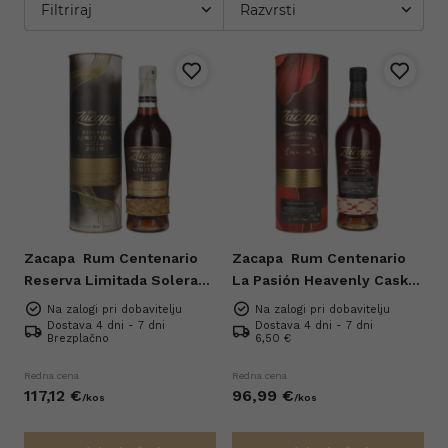
Filtriraj
Razvrsti
Zacapa
Rum Centenario
Zacapa
Rum Centenario
Reserva Limitada Solera
La Pasión Heavenly Cask
Gran Reserva 2019 0,7l
Collection 0,7l
Na zalogi pri dobavitelju
Na zalogi pri dobavitelju
Dostava 4 dni - 7 dni
Dostava 4 dni - 7 dni
Brezplačno
6,50 €
Redna cena
Redna cena
117,
12
€
96,
99
€
/
kos
/
kos