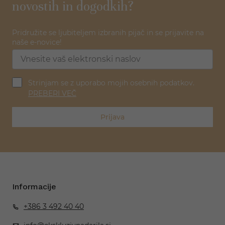
novostih in dogodkih?
Pridružite se ljubiteljem izbranih pijač in se prijavite na
naše e-novice!
Strinjam se z uporabo mojih osebnih podatkov.
PREBERI VEČ
Prijava
Informacije
+386 3 492 40 40