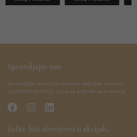
Spremljajte nas
Spremljajte novosti in aktualne dogodke na naših
družabnih omrežjih ali pa se prijavite na e-novice!
Želite biti obveščeni o akcijah,