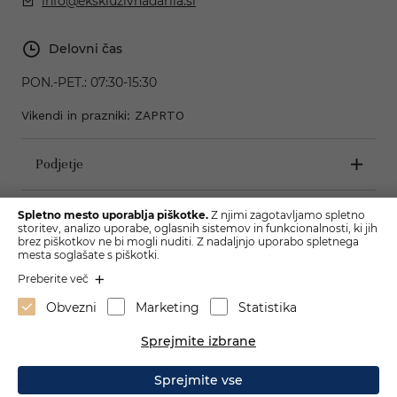
info@ekskluzivnadarila.si
Delovni čas
PON.-PET.:
07:30-15:30
Vikendi in prazniki: ZAPRTO
Podjetje
Pogoji poslovanja
Spletno mesto uporablja piškotke.
Z njimi zagotavljamo spletno
storitev, analizo uporabe, oglasnih sistemov in funkcionalnosti, ki jih
brez piškotkov ne bi mogli nuditi. Z nadaljnjo uporabo spletnega
mesta soglašate s piškotki.
Preberite več
Obvezni
Marketing
Statistika
Sprejmite izbrane
Sprejmite vse