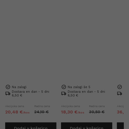
Na zalogi
Na zalogi še 5
Na 
Dostava en dan - 5 dni
Dostava en dan - 5 dni
Dos
6,50 €
6,50 €
6,5
Akcijska cena
Redna cena
Akcijska cena
Redna cena
Akcijska
20,
48
€
18,
30
€
36,
4
24,
10
€
30,
50
€
/
kos
/
kos
Dodaj v košarico
Dodaj v košarico
D