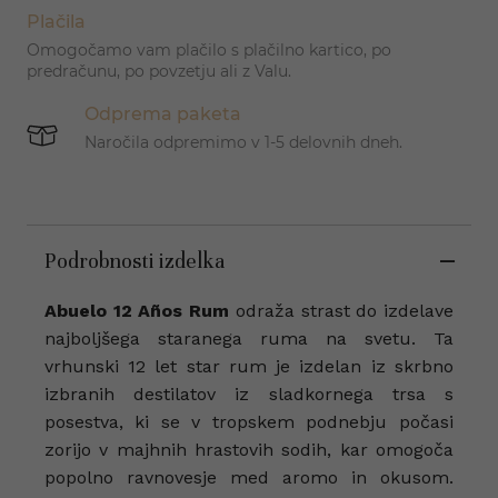
Plačila
Omogočamo vam plačilo s plačilno kartico, po
predračunu, po povzetju ali z Valu.
Odprema paketa
Naročila odpremimo v 1-5 delovnih dneh.
Podrobnosti izdelka
Abuelo 12 Años Rum
odraža strast do izdelave
najboljšega staranega ruma na svetu. Ta
vrhunski 12 let star rum je izdelan iz skrbno
izbranih destilatov iz sladkornega trsa s
posestva, ki se v tropskem podnebju počasi
zorijo v majhnih hrastovih sodih, kar omogoča
popolno ravnovesje med aromo in okusom.