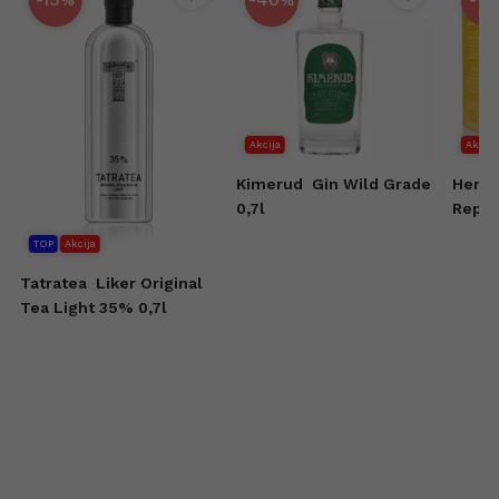
Akcija
Akcija
Kimerud
Gin Wild Grade
Herra
0,7l
Repos
TOP
Akcija
Tatratea
Liker Original
Tea Light 35% 0,7l