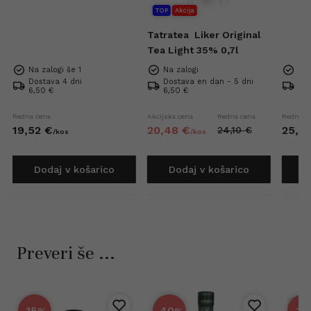
10x20 ml
0,7l
TOP
Akcija
Tatratea
Liker Original
Tea Light 35% 0,7l
Na zalogi še 1
Na zalogi
Na 
Dostava 4 dni
Dostava en dan - 5 dni
Dos
6,50 €
6,50 €
6,5
Redna cena
Akcijska cena
Redna cena
Redna c
19,
52
€
20,
48
€
25,
6
24,
10
€
/
kos
/
kos
Dodaj v košarico
Dodaj v košarico
D
Preveri še ...
-15
-40
-17
%
%