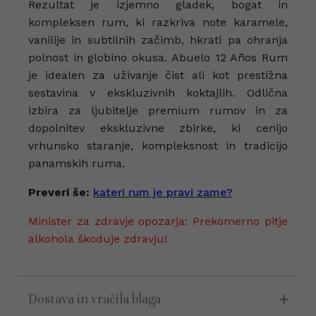
Rezultat je izjemno gladek, bogat in
kompleksen rum, ki razkriva note karamele,
vanilije in subtilnih začimb, hkrati pa ohranja
polnost in globino okusa. Abuelo 12 Años Rum
je idealen za uživanje čist ali kot prestižna
sestavina v ekskluzivnih koktajlih. Odlična
izbira za ljubitelje premium rumov in za
dopolnitev ekskluzivne zbirke, ki cenijo
vrhunsko staranje, kompleksnost in tradicijo
panamskih ruma.
Preveri še:
kateri rum je pravi zame?
Minister za zdravje opozarja: Prekomerno pitje
alkohola škoduje zdravju!
Dostava in vračila blaga