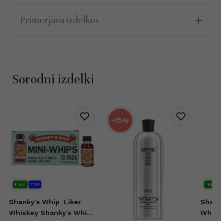
Primerjava izdelkov
Sorodni izdelki
-15
%
Irski
TOP
Irski
Shanky's Whip
Liker
Shank
Whiskey Shanky's Whip
Whisk