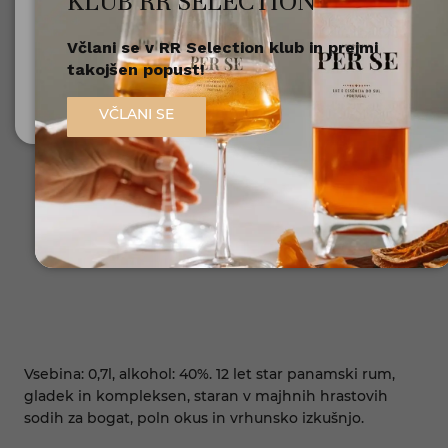
KLUB RR SELECTION
Včlani se v RR Selection klub in prejmi
Nisem polnoleten
takojšen popust!
Sem polnoleten (18+)
VČLANI SE
Vsebina: 0,7l, alkohol: 40%. 12 let star panamski rum,
gladek in kompleksen, staran v majhnih hrastovih
sodih za bogat, poln okus in vrhunsko izkušnjo.