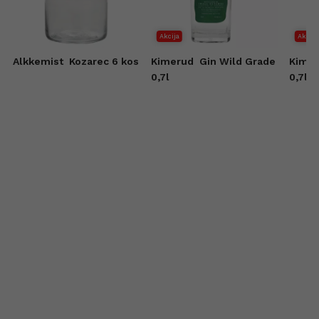
Akcija
Akcija
Alkkemist
Kozarec 6 kos
Kimerud
Gin Wild Grade
Kime
0,7l
0,7l