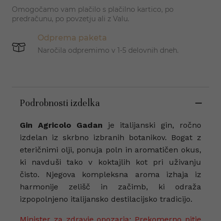
Omogočamo vam plačilo s plačilno kartico, po
predračunu, po povzetju ali z Valu.
Odprema paketa
Naročila odpremimo v 1-5 delovnih dneh.
Podrobnosti izdelka
Gin Agricolo Gadan
je italijanski gin, ročno
izdelan iz skrbno izbranih botanikov. Bogat z
eteričnimi olji, ponuja poln in aromatičen okus,
ki navduši tako v koktajlih kot pri uživanju
čisto. Njegova kompleksna aroma izhaja iz
harmonije zelišč in začimb, ki odraža
izpopolnjeno italijansko destilacijsko tradicijo.
Minister za zdravje opozarja: Prekomerno pitje