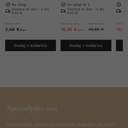
Na zalogi
Na zalogi še 5
Na 
Dostava en dan - 5 dni
Dostava en dan - 5 dni
Dos
6,50 €
6,50 €
6,5
Redna cena
Akcijska cena
Redna cena
Akcijska
3,
66
€
18,
30
€
18,
30
30,
50
€
/
kos
/
kos
Dodaj v košarico
Dodaj v košarico
D
Spremljajte nas
Spremljajte novosti in aktualne dogodke na naših