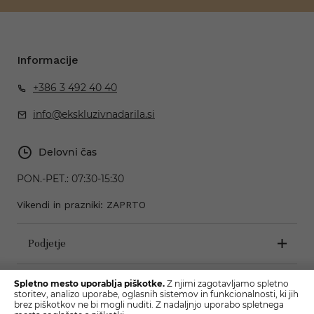
Informacije
+386 3 492 40 40
info@ekskluzivnadarila.si
Delovni čas
PON.-PET.:
07:30-15:30
Vikendi in prazniki: ZAPRTO
Podjetje
Pogoji poslovanja
Spletno mesto uporablja piškotke.
Z njimi zagotavljamo spletno
storitev, analizo uporabe, oglasnih sistemov in funkcionalnosti, ki jih
brez piškotkov ne bi mogli nuditi. Z nadaljnjo uporabo spletnega