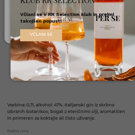
KLUB RR SELECTION
Včlani se v RR Selection klub in prejmi
Nisem polnoleten
takojšen popust!
Sem polnoleten (18+)
VČLANI SE
Vsebina: 0,7l, alkohol: 47%. Italijanski gin iz skrbno
izbranih botanikov, bogat z eteričnimi olji, aromatičen
in primeren za koktajle ali čisto uživanje.
Redna cena