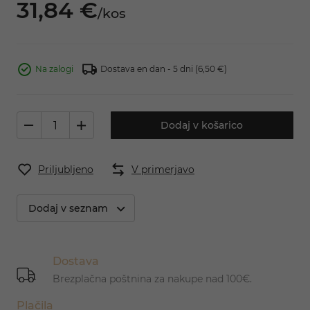
31,
84
€
/
kos
Na zalogi
Dostava en dan - 5 dni
(6,50 €)
Dodaj v košarico
Priljubljeno
V primerjavo
Dodaj v seznam
Dostava
Brezplačna poštnina za nakupe nad 100€.
Plačila