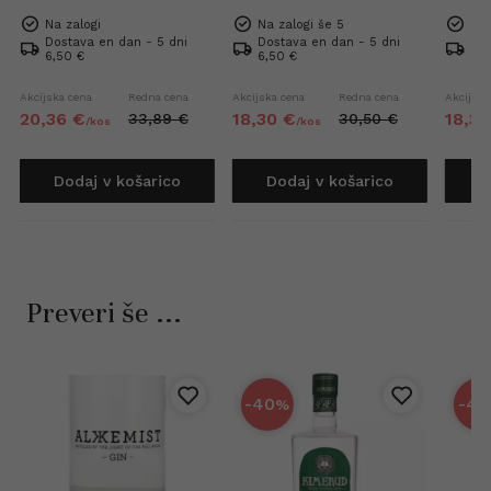
Na zalogi
Na zalogi še 5
Na 
Dostava en dan - 5 dni
Dostava en dan - 5 dni
Dos
6,50 €
6,50 €
6,5
Akcijska cena
Redna cena
Akcijska cena
Redna cena
Akcijska
20,
36
€
18,
30
€
18,
30
33,
89
€
30,
50
€
/
kos
/
kos
Dodaj v košarico
Dodaj v košarico
D
Preveri še ...
-40
-40
%