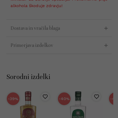
alkohola škoduje zdravju!
Dostava in vračila blaga
Primerjava izdelkov
Sorodni izdelki
-39
-40
-40
%
%