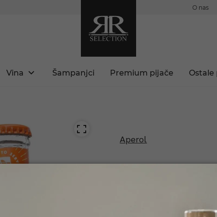
O nas
Vina
Šampanjci
Premium pijače
Ostale 
Aperol
Aperolspritz
Št. izdelka: 8002230340545-AB
Vsebina: 3x0,2l, alkohol: 9%.
 ste polnoletni?
ugodni ceni. Hitro na dom i