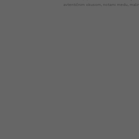
avtentičnim okusom, notami medu, malin
Assam, idealen za samostojno uživanje a
osvežujoče koktajle. Najnižja cena v zadn
dneh (+0%).