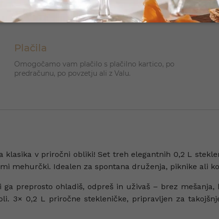
Plačila
Omogočamo vam plačilo s plačilno kartico, po
predračunu, po povzetju ali z Valu.
 klasika v priročni obliki! Set treh elegantnih 0,2 L stek
 mehurčki. Idealen za spontana druženja, piknike ali kot 
i ga preprosto ohladiš, odpreš in uživaš – brez mešanja, br
koli. 3× 0,2 L priročne stekleničke, pripravljen za takojš