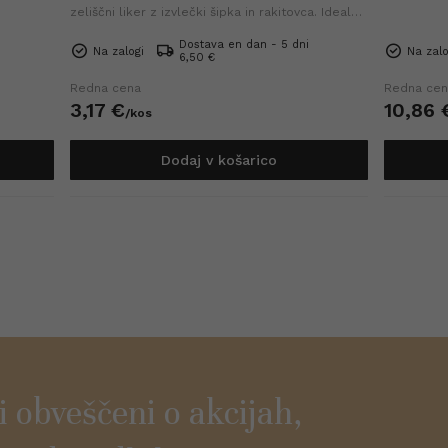
zeliščni liker z izvlečki šipka in rakitovca. Idealno
za koktajle, z ledom ali vroč čaj.
Dostava en dan - 5 dni
Na zalogi
Na zalo
6,50 €
Redna cena
Redna cen
3,
17
€
10,
86
/
kos
Dodaj v košarico
ti obveščeni o akcijah,