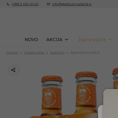
+386 3 492 40 40
info@ekskluzivnadarila.si
NOVO
AKCIJA
Žgane pijače
Domov
Ostale pijače
Aperitivo
Aperolspritz 3x0,2l
Ali