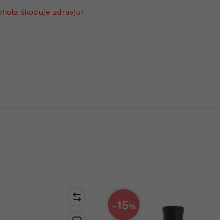
ohola škoduje zdravju!
-15
%