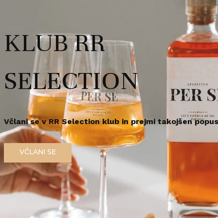
rabo te spletne strani morate biti polnoletni.
Redna cena
9,
42
€
KLUB RR
/
kos
r za zdravje opozarja: Prekomerno pitje alkohola škoduje zdravju!.
em polnoleten
Sem polnoleten (18+)
SELECTION
Na zalogi
Dostava 4
Včlani se v RR Selection klub in prejmi takojšen popus
Priljubljeno
V
VČLANI SE