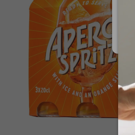
Za upo
Ministe
Nis