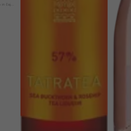
 in čaja
li
jih 30-ih