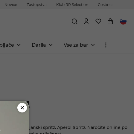
Novice
Zastopstva
Klub RR Selection
Gostinci
pijače
Darila
Vse za bar
 3x0,2l
 Osvežilen italijanski spritz. Aperol Spritz. Naročite online po
n idealno za vsako priložnost.