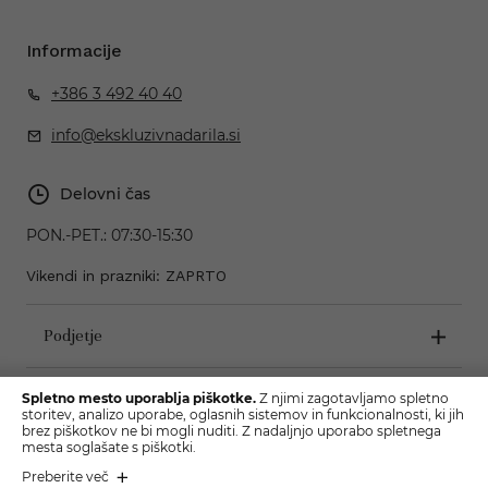
Informacije
+386 3 492 40 40
info@ekskluzivnadarila.si
Delovni čas
PON.-PET.:
07:30-15:30
Vikendi in prazniki: ZAPRTO
Podjetje
Pogoji poslovanja
Spletno mesto uporablja piškotke.
Z njimi zagotavljamo spletno
storitev, analizo uporabe, oglasnih sistemov in funkcionalnosti, ki jih
brez piškotkov ne bi mogli nuditi. Z nadaljnjo uporabo spletnega
mesta soglašate s piškotki.
Preberite več