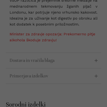
VSOP različica je prejemnik srebrne medalje na
mednarodnem tekmovanju žganih pijač v
Londonu, kar potrjuje njeno vrhunsko kakovost.
Idealna je za uživanje kot digestiv po obroku ali
kot dodatek k posebnim priložnostim.
Minister za zdravje opozarja: Prekomerno pitje
alkohola škoduje zdravju!
Dostava in vračila blaga
Primerjava izdelkov
Sorodni izdelki