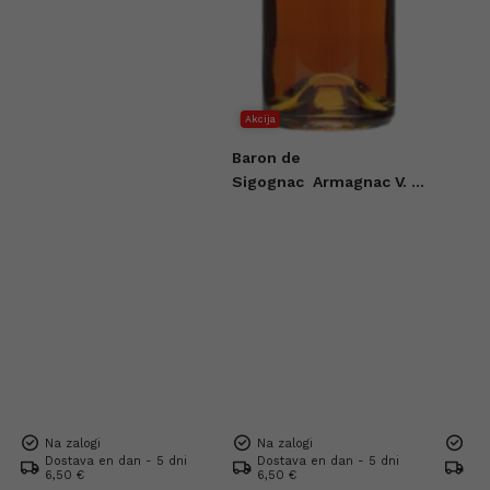
Akcija
Baron de
Sigognac
Armagnac V. S.
O. P. 0,7l
Na zalogi
Na zalogi
Na 
Dostava en dan - 5 dni
Dostava en dan - 5 dni
Dos
6,50 €
6,50 €
Bre