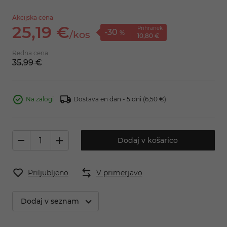
Akcijska cena
25,
19
€
Prihranek
-30
/
kos
%
10,
80
€
Redna cena
35,
99
€
Na zalogi
Dostava en dan - 5 dni
(6,50 €)
Dodaj v košarico
Priljubljeno
V primerjavo
Dodaj v seznam