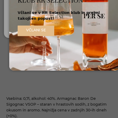
KLUB RR SELECTION
Včlani se v RR Selection klub in prejmi
Nisem polnoleten
takojšen popust!
Sem polnoleten (18+)
VČLANI SE
Vsebina: 0,7l, alkohol: 40%. Armagnac Baron De
Sigognac VSOP – staran v hrastovih sodih, z bogatim
okusom in aromo. Najnižja cena v zadnjih 30-ih dneh
(+0%).