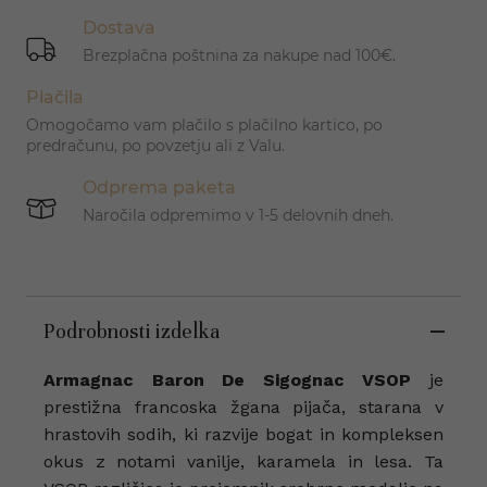
Dostava
Brezplačna poštnina za nakupe nad 100€.
Plačila
Omogočamo vam plačilo s plačilno kartico, po
predračunu, po povzetju ali z Valu.
Odprema paketa
Naročila odpremimo v 1-5 delovnih dneh.
Podrobnosti izdelka
Armagnac Baron De Sigognac VSOP
je
prestižna francoska žgana pijača, starana v
hrastovih sodih, ki razvije bogat in kompleksen
okus z notami vanilje, karamela in lesa. Ta