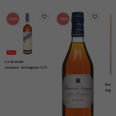
-30
-30
%
%
Akcija
La Grande
Josiane
Armagnac 0,7l
Baron
Sigog
ans d'