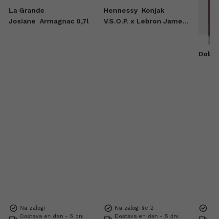
La Grande
Hennessy
Konjak
Josiane
Armagnac 0,7l
V.S.O.P. x Lebron James
0,7l
Dobb
Na zalogi
Na zalogi še 2
Na 
Dostava en dan - 5 dni
Dostava en dan - 5 dni
Dos