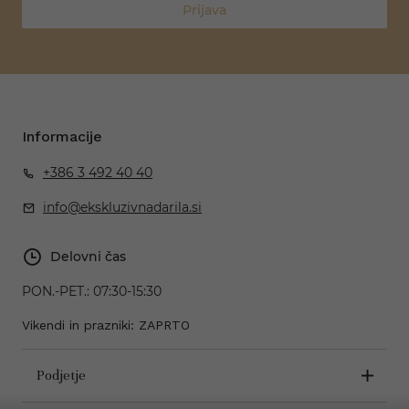
Prijava
Informacije
+386 3 492 40 40
info@ekskluzivnadarila.si
Delovni čas
PON.-PET.:
07:30-15:30
Vikendi in prazniki: ZAPRTO
Podjetje