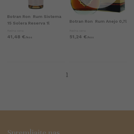
Botran Ron
Rum Sistema
Botran Ron
Rum Anejo 0,7l
15 Solera Reserva 1l
Redna cena
Redna cena
41,
48
€
51,
24
€
/
kos
/
kos
1
Spremljajte nas