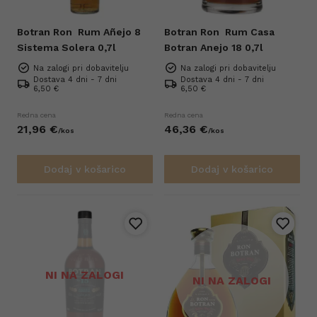
Botran Ron
Rum Añejo 8
Botran Ron
Rum Casa
Sistema Solera 0,7l
Botran Anejo 18 0,7l
Na zalogi pri dobavitelju
Na zalogi pri dobavitelju
Dostava 4 dni - 7 dni
Dostava 4 dni - 7 dni
6,50 €
6,50 €
Redna cena
Redna cena
21,
96
€
46,
36
€
/
kos
/
kos
Dodaj v košarico
Dodaj v košarico
NI NA ZALOGI
NI NA ZALOGI