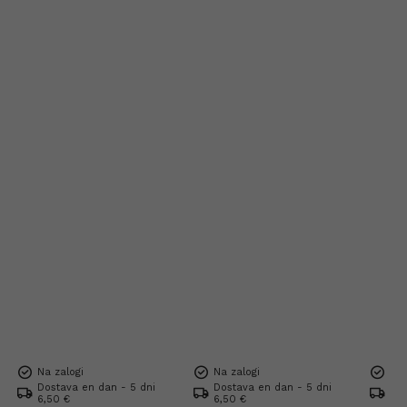
Na zalogi
Na zalogi
Na 
Dostava en dan - 5 dni
Dostava en dan - 5 dni
Dos
6,50 €
6,50 €
6,5