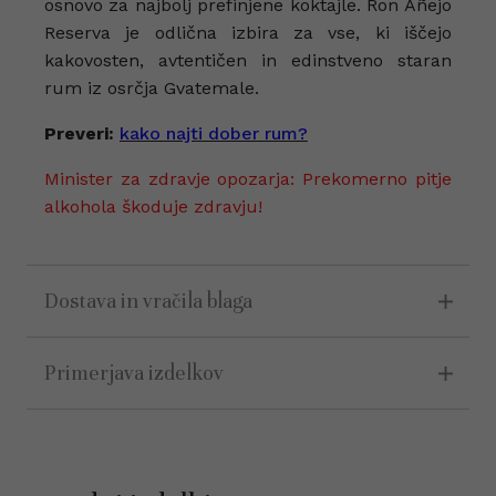
osnovo za najbolj prefinjene koktajle. Ron Añejo
Reserva je odlična izbira za vse, ki iščejo
kakovosten, avtentičen in edinstveno staran
rum iz osrčja Gvatemale.
Preveri:
kako najti dober rum?
Minister za zdravje opozarja: Prekomerno pitje
alkohola škoduje zdravju!
Dostava in vračila blaga
Primerjava izdelkov