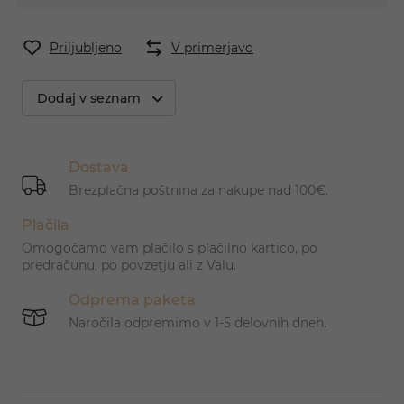
Priljubljeno
V primerjavo
Dodaj v seznam
Dostava
Brezplačna poštnina za nakupe nad 100€.
Plačila
Omogočamo vam plačilo s plačilno kartico, po
predračunu, po povzetju ali z Valu.
Odprema paketa
Naročila odpremimo v 1-5 delovnih dneh.