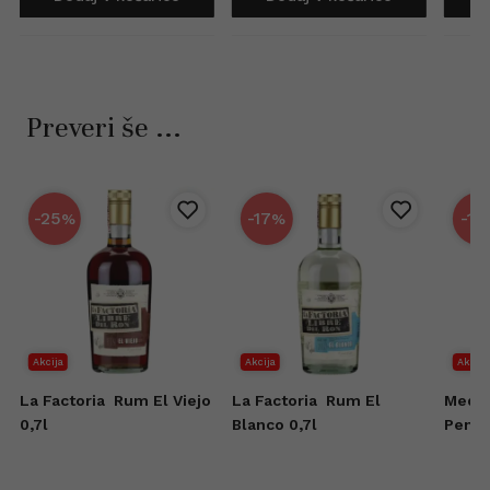
Preveri še ...
-25
-17
-15
%
%
Akcija
Akcija
Akcija
d
La Factoria
Rum El Viejo
La Factoria
Rum El
Medin
r
0,7l
Blanco 0,7l
Penny