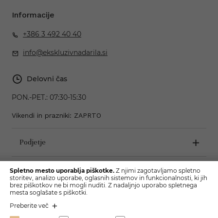
Informacije
+386 3 492 40 40
info@ekskluzivnadarila.si
Delovni čas
PON.-PET.:
07:30-15:30
Vikendi in prazniki: ZAPRTO
Podjetje
Pogoji poslovanja
Spletno mesto uporablja piškotke.
Z njimi zagotavljamo spletno
storitev, analizo uporabe, oglasnih sistemov in funkcionalnosti, ki jih
brez piškotkov ne bi mogli nuditi. Z nadaljnjo uporabo spletnega
mesta soglašate s piškotki.
Preberite več