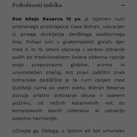
Podrobnosti izdelka
Ron Añejo Reserva 15 yo.
je izjemen rum
priznanega proizvajalca Casa Botran, ustvarjen
iz prvega drobljenja deviškega sladkornega
trsa. Počasi zori v gvatemalskih gorah, kjer
med 5. in 15. letom staranja v skrbno izbranih
sodih po tradicionalnem Solera sistemu razvije
svojo prepoznavno globino, aromo in
uravnotežen značaj. Kot pravi zaščitni znak
botranske dediščine je ta rum cenjen med
ljubitelji ruma po vsem svetu. Botran Reserva
ponuja pristno potovanje okusa v vsakem
požirku, od nežnih karamelnih not do
kompleksnih lesnih odtenkov, ki ustvarijo
popolno harmonijo.
Uživajte ga čistega, z ledom ali kot vrhunsko