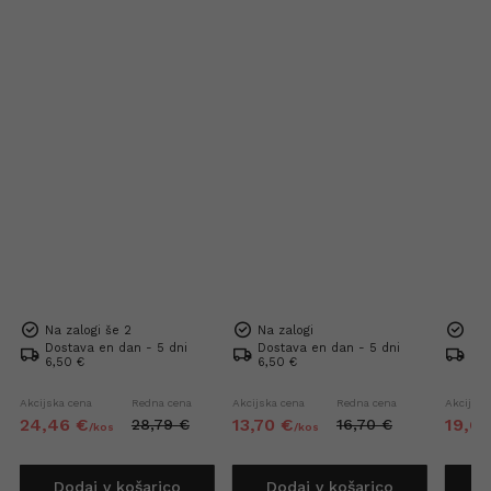
Na zalogi še 2
Na zalogi
Na 
Dostava en dan - 5 dni
Dostava en dan - 5 dni
Dos
6,50 €
6,50 €
6,5
Akcijska cena
Redna cena
Akcijska cena
Redna cena
Akcijska
24,
46
€
13,
70
€
19,
6
28,
79
€
16,
70
€
/
kos
/
kos
Dodaj v košarico
Dodaj v košarico
D