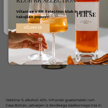
KLUB RR SELECTION
Včlani se v RR Selection klub in prejmi
Nisem polnoleten
takojšen popust!
Sem polnoleten (18+)
VČLANI SE
Vsebina: 1l, alkohol: 40%. Vrhunski guatemalski rum
Casa Botran, ustvarjen iz deviškega sladkornega trsa in