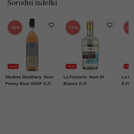
Sorodni izdelki
-15
-17
-25
%
%
Akcija
Akcija
Akcija
Medine Distillery
Rum
La Factoria
Rum El
La Fa
Penny Blue VSOP 0,7l
Blanco 0,7l
0,7l