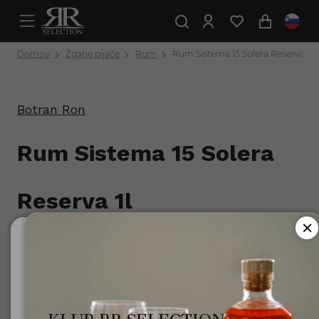
Domov
Žgane pijače
Rum
Rum Sistema 15 Solera Reserva 1l
Botran Ron
Rum Sistema 15 Solera
Reserva 1l
Št. izdelka: 7401005008122
Ali ste polnoletni?
Za uporabo te spletne strani morate biti polnoletni.
Minister za zdravje opozarja: Prekomerno pitje alkohola
škoduje zdravju!.