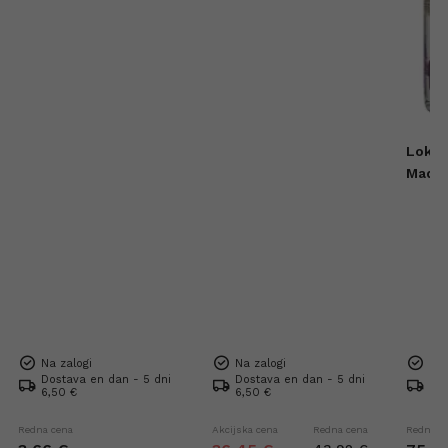
Lokit
Madre
Mezca
Na zalogi
Na zalogi
Na 
Dostava en dan - 5 dni
Dostava en dan - 5 dni
Dos
6,50 €
6,50 €
6,5
Redna cena
Akcijska cena
Redna cena
Redna c