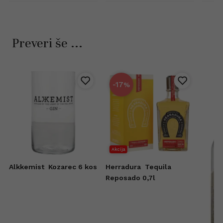
Preveri še ...
-17
%
Akcija
Alkkemist
Kozarec 6 kos
Herradura
Tequila
Reposado 0,7l