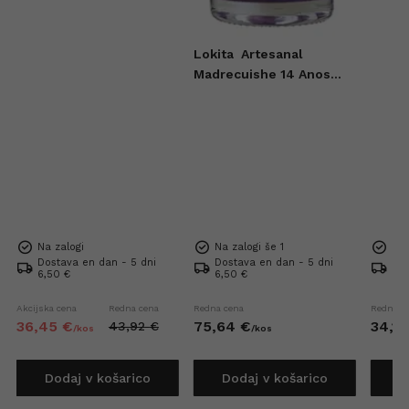
Lokita
Artesanal
Madrecuishe 14 Anos
Mezcal 0,7l
Na zalogi
Na zalogi še 1
Na 
Dostava en dan - 5 dni
Dostava en dan - 5 dni
Dos
6,50 €
6,50 €
6,5
Akcijska cena
Redna cena
Redna cena
Redna c
36,
45
€
75,
64
€
34,
16
43,
92
€
/
kos
/
kos
Dodaj v košarico
Dodaj v košarico
D