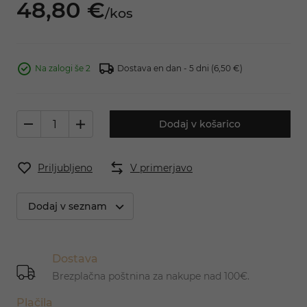
48,
80
€
/
kos
Na zalogi še 2
Dostava en dan - 5 dni
(6,50 €)
Dodaj v košarico
Priljubljeno
V primerjavo
Dodaj v seznam
Dostava
Brezplačna poštnina za nakupe nad 100€.
Plačila