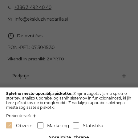
+386 3 492 40 40
info@ekskluzivnadarila.si
Delovni čas
PON.-PET.:
07:30-15:30
Vikendi in prazniki: ZAPRTO
Podjetje
Pogoji poslovanja
Spletno mesto uporablja piškotke.
Z njimi zagotavljamo spletno
storitev, analizo uporabe, oglasnih sistemov in funkcionalnosti, ki jih
brez piškotkov ne bi mogli nuditi. Z nadaljnjo uporabo spletnega
mesta soglašate s piškotki.
Preberite več
Obvezni
Marketing
Statistika
Sprejmite izbrane