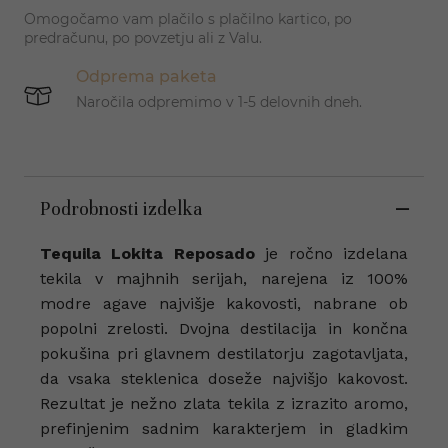
Omogočamo vam plačilo s plačilno kartico, po
predračunu, po povzetju ali z Valu.
Odprema paketa
Naročila odpremimo v 1-5 delovnih dneh.
Podrobnosti izdelka
Tequila Lokita Reposado
je ročno izdelana
tekila v majhnih serijah, narejena iz 100%
modre agave najvišje kakovosti, nabrane ob
popolni zrelosti. Dvojna destilacija in končna
pokušina pri glavnem destilatorju zagotavljata,
da vsaka steklenica doseže najvišjo kakovost.
Rezultat je nežno zlata tekila z izrazito aromo,
prefinjenim sadnim karakterjem in gladkim