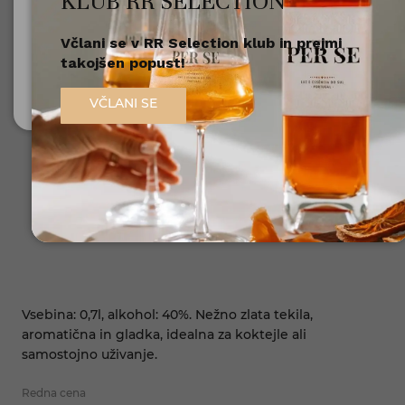
KLUB RR SELECTION
Včlani se v RR Selection klub in prejmi
Nisem polnoleten
takojšen popust!
Sem polnoleten (18+)
VČLANI SE
Vsebina: 0,7l, alkohol: 40%. Nežno zlata tekila,
aromatična in gladka, idealna za koktejle ali
samostojno uživanje.
Redna cena