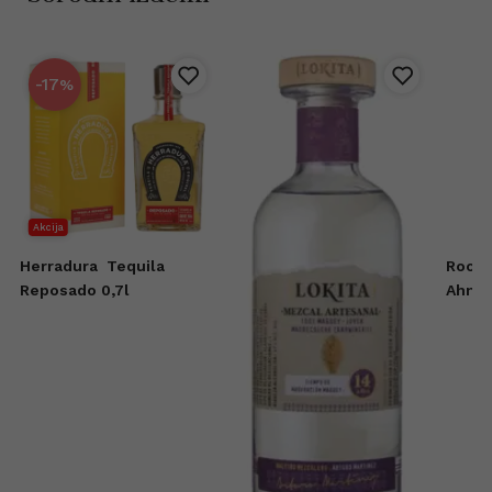
-17
%
Akcija
Herradura
Tequila
Roost
Reposado 0,7l
Ahmua