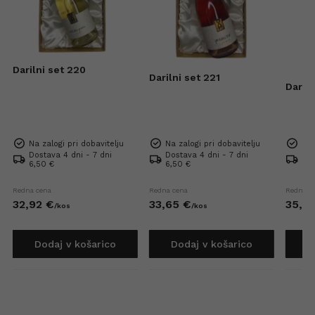
Darilni set 220
Darilni set 221
Dariln
Na zalogi pri dobavitelju
Na zalogi pri dobavitelju
Na 
Dostava 4 dni - 7 dni
Dostava 4 dni - 7 dni
Dos
6,50 €
6,50 €
6,5
Redna cena
Redna cena
Redna c
32,
92
€
33,
65
€
35,
6
/
kos
/
kos
Dodaj v košarico
Dodaj v košarico
D