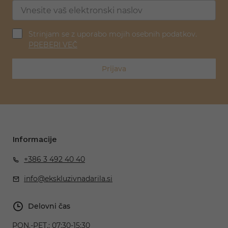
Strinjam se z uporabo mojih osebnih podatkov.
PREBERI VEČ
Prijava
Informacije
+386 3 492 40 40
info@ekskluzivnadarila.si
Delovni čas
PON.-PET.:
07:30-15:30