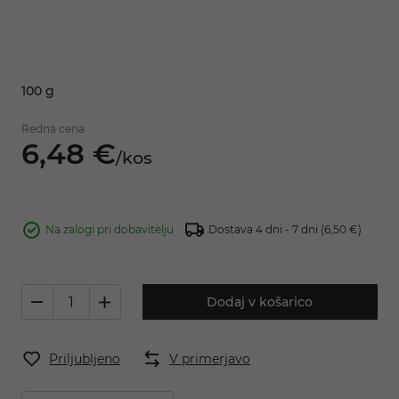
100 g
Redna cena
6,
48
€
/
kos
Na zalogi pri dobavitelju
Dostava 4 dni - 7 dni
(6,50 €)
Dodaj v košarico
Priljubljeno
V primerjavo