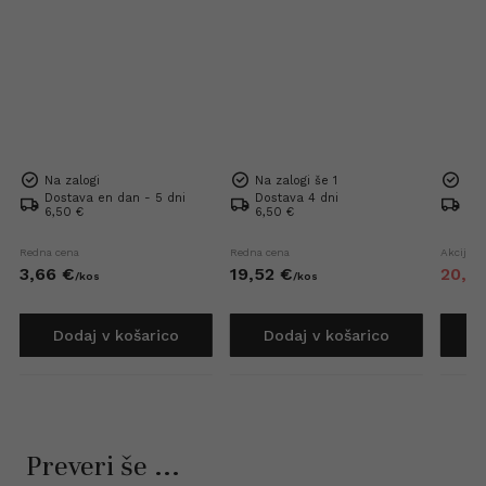
Na zalogi
Na zalogi še 1
Na 
Dostava en dan - 5 dni
Dostava 4 dni
Dos
6,50 €
6,50 €
6,5
Redna cena
Redna cena
Akcijska
3,
66
€
19,
52
€
20,
4
/
kos
/
kos
Dodaj v košarico
Dodaj v košarico
D
Preveri še ...