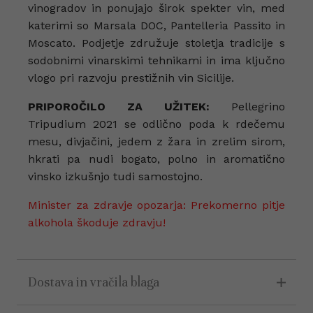
vinogradov in ponujajo širok spekter vin, med
katerimi so Marsala DOC, Pantelleria Passito in
Moscato. Podjetje združuje stoletja tradicije s
sodobnimi vinarskimi tehnikami in ima ključno
vlogo pri razvoju prestižnih vin Sicilije.
PRIPOROČILO ZA UŽITEK:
Pellegrino
Tripudium 2021 se odlično poda k rdečemu
mesu, divjačini, jedem z žara in zrelim sirom,
hkrati pa nudi bogato, polno in aromatično
vinsko izkušnjo tudi samostojno.
Minister za zdravje opozarja: Prekomerno pitje
alkohola škoduje zdravju!
Dostava in vračila blaga