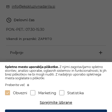
info@ekskluzivnadarila.si
Delovni čas
PON.-PET.:
07:30-15:30
Vikendi in prazniki: ZAPRTO
Podjetje
Pogoji poslovanja
Spletno mesto uporablja piškotke.
Z njimi zagotavljamo spletno
storitev, analizo uporabe, oglasnih sistemov in funkcionalnosti, ki jih
brez piškotkov ne bi mogli nuditi. Z nadaljnjo uporabo spletnega
mesta soglašate s piškotki.
Preberite več
Obvezni
Marketing
Statistika
Sprejmite izbrane