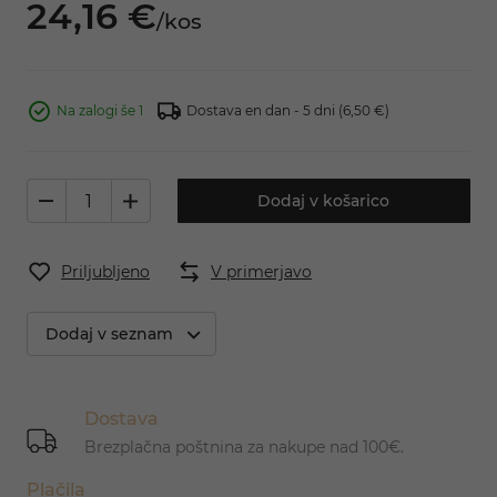
24,
16
€
/
kos
Na zalogi še 1
Dostava en dan - 5 dni
(6,50 €)
Dodaj v košarico
Priljubljeno
V primerjavo
Dodaj v seznam
Dostava
Brezplačna poštnina za nakupe nad 100€.
Plačila