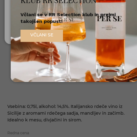
KLUB RR SELECTION
Včlani se v RR Selection klub in prejmi
Nisem polnoleten
takojšen popust!
Sem polnoleten (18+)
VČLANI SE
Vsebina: 0,75l, alkohol: 14,5%. Italijansko rdeče vino iz
Sicilije z aromami rdečega sadja, mandljev in začimb.
Idealno k mesu, divjačini in sirom.
Redna cena