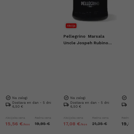
Akcija
Pellegrino
Marsala
Uncle Jospeh Rubino
Dolce 2016 0,75l
Na zalogi
Na zalogi
Na 
Dostava en dan - 5 dni
Dostava en dan - 5 dni
Dos
6,50 €
6,50 €
6,5
Akcijska cena
Redna cena
Akcijska cena
Redna cena
Redna c
15,
56
€
17,
08
€
19,
8
19,
95
€
21,
35
€
/
kos
/
kos