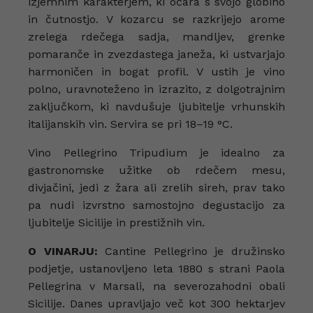
izjemnim karakterjem, ki očara s svojo globino
in čutnostjo. V kozarcu se razkrijejo arome
zrelega rdečega sadja, mandljev, grenke
pomaranče in zvezdastega janeža, ki ustvarjajo
harmoničen in bogat profil. V ustih je vino
polno, uravnoteženo in izrazito, z dolgotrajnim
zaključkom, ki navdušuje ljubitelje vrhunskih
italijanskih vin. Servira se pri 18–19 °C.
Vino Pellegrino Tripudium je idealno za
gastronomske užitke ob rdečem mesu,
divjačini, jedi z žara ali zrelih sireh, prav tako
pa nudi izvrstno samostojno degustacijo za
ljubitelje Sicilije in prestižnih vin.
O VINARJU:
Cantine Pellegrino je družinsko
podjetje, ustanovljeno leta 1880 s strani Paola
Pellegrina v Marsali, na severozahodni obali
Sicilije. Danes upravljajo več kot 300 hektarjev