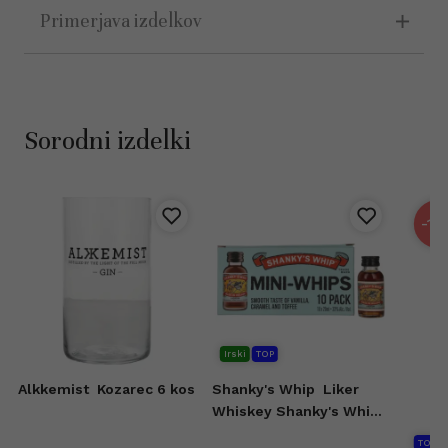
Primerjava izdelkov
Sorodni izdelki
-15
Irski
TOP
Alkkemist
Kozarec 6 kos
Shanky's Whip
Liker
Whiskey Shanky's Whip
10x20 ml
TOP