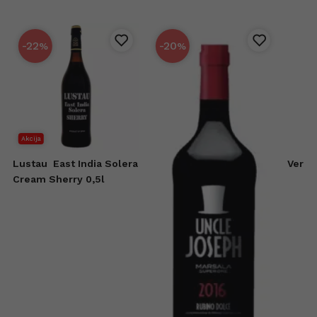
-22
-20
%
%
Akcija
Lustau
East India Solera
Vermu
Cream Sherry 0,5l